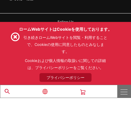
Follow Us
ロームWebサイトはCookieを使用しております。
引き続きロームWebサイトを閲覧・利用すること
で、Cookieの使用に同意したものとみなしま
す。
利用規約
利用目的
SNS利用規約
プライバシーポリシー
サイトマップ
Cookieおよび個人情報の取扱いに関しての詳細
ローム製品の販売に関する標準契約条件書(PDF)
は、プライバシーポリシーをご覧ください。
プライバシーポリシー
© 1997 - 2026 ROHM CO., LTD. ALL RIGHTS RESERVED.