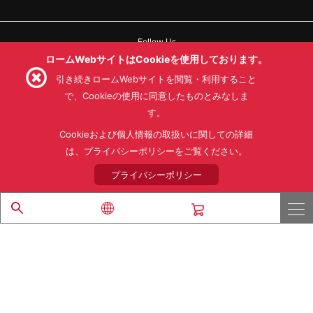
Follow Us
ロームWebサイトはCookieを使用しております。
引き続きロームWebサイトを閲覧・利用すること
で、Cookieの使用に同意したものとみなしま
す。
利用規約
利用目的
SNS利用規約
プライバシーポリシー
サイトマップ
Cookieおよび個人情報の取扱いに関しての詳細
ローム製品の販売に関する標準契約条件書(PDF)
は、プライバシーポリシーをご覧ください。
プライバシーポリシー
© 1997 - 2026 ROHM CO., LTD. ALL RIGHTS RESERVED.