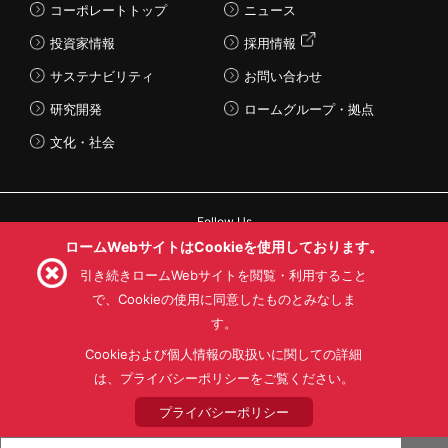
コーポレートトップ
ニュース
投資家情報
採用情報
サステナビリティ
お問い合わせ
研究開発
ロームグループ・拠点
文化・社会
Follow Us
ロームWebサイトはCookieを使用しております。
引き続きロームWebサイトを閲覧・利用すること
で、Cookieの使用に同意したものとみなしま
す。
利用規約
利用目的
SNS利用規約
プライバシーポリシー
サイトマップ
Cookieおよび個人情報の取扱いに関しての詳細
ローム製品の販売に関する標準契約条件書(PDF)
は、プライバシーポリシーをご覧ください。
プライバシーポリシー
© 1997 - 2026 ROHM CO., LTD. ALL RIGHTS RESERVED.