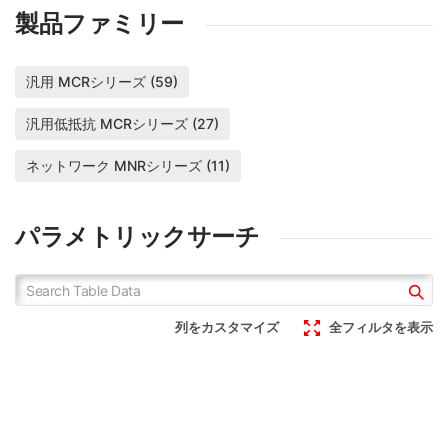
す。計画的な設備投資で生産
製品ファミリー
能力を拡充し、20年以上に
MCRSシリーズ/MCRLシリー
MCRシリーズ シャント抵抗
およぶ供給期間の設定により
ズは新汎用チップ抵抗器で
の定格電力を大幅アップ
車載を含めあらゆる分野への
す。計画的な設備投資で生産
長期安定供給を実現します。
汎用 MCRシリーズ (59)
能力を拡充し、20年以上に
およぶ供給期間の設定により
車載を含めあらゆる分野への
汎用低抵抗 MCRシリーズ (27)
長期安定供給を実現します。
ネットワーク MNRシリーズ (11)
パラメトリックサーチ
列をカスタマイズ
全フィルタを表示