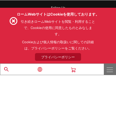
Follow Us
ロームWebサイトはCookieを使用しております。
引き続きロームWebサイトを閲覧・利用すること
で、Cookieの使用に同意したものとみなしま
す。
利用規約
利用目的
SNS利用規約
プライバシーポリシー
サイトマップ
Cookieおよび個人情報の取扱いに関しての詳細
ローム製品の販売に関する標準契約条件書(PDF)
は、プライバシーポリシーをご覧ください。
プライバシーポリシー
© 1997 - 2026 ROHM CO., LTD. ALL RIGHTS RESERVED.