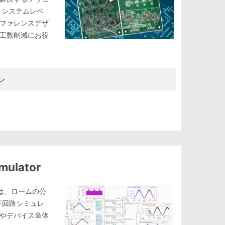
 システムレベ
ファレンスデザ
工数削減にお役
ン
mulator
tor」は、ロームの公
子回路シミュレ
やデバイス単体