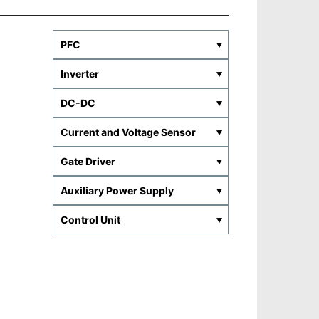
PFC
Inverter
DC-DC
Current and Voltage Sensor
Gate Driver
Auxiliary Power Supply
Control Unit