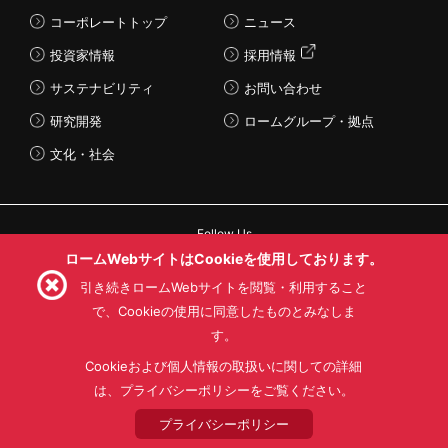
コーポレートトップ
ニュース
投資家情報
採用情報
サステナビリティ
お問い合わせ
研究開発
ロームグループ・拠点
文化・社会
Follow Us
ロームWebサイトはCookieを使用しております。
引き続きロームWebサイトを閲覧・利用すること
で、Cookieの使用に同意したものとみなしま
す。
利用規約
利用目的
SNS利用規約
プライバシーポリシー
サイトマップ
Cookieおよび個人情報の取扱いに関しての詳細
ローム製品の販売に関する標準契約条件書(PDF)
は、プライバシーポリシーをご覧ください。
プライバシーポリシー
© 1997 - 2026 ROHM CO., LTD. ALL RIGHTS RESERVED.