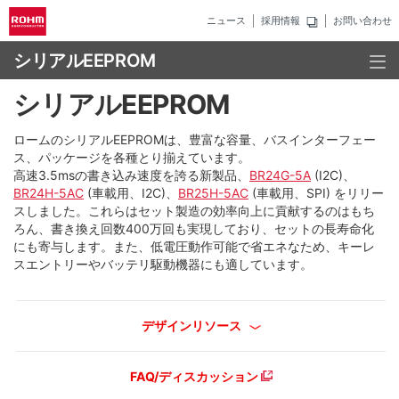
ニュース
採用情報
お問い合わせ
シリアルEEPROM
シリアルEEPROM
ロームのシリアルEEPROMは、豊富な容量、バスインターフェー
ス、パッケージを各種とり揃えています。
高速3.5msの書き込み速度を誇る新製品、
BR24G-5A
(I2C)、
BR24H-5AC
(車載用、I2C)、
BR25H-5AC
(車載用、SPI) をリリー
スしました。これらはセット製造の効率向上に貢献するのはもち
ろん、書き換え回数400万回も実現しており、セットの長寿命化
にも寄与します。また、低電圧動作可能で省エネなため、キーレ
スエントリーやバッテリ駆動機器にも適しています。
デザインリソース
FAQ/ディスカッション