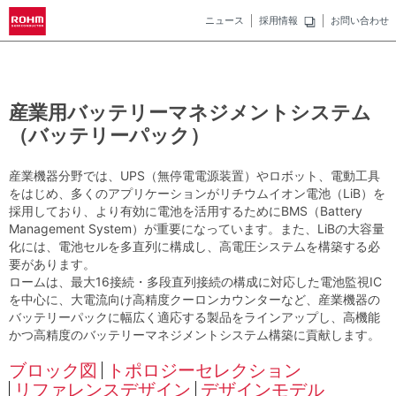
ニュース
採用情報
お問い合わせ
産業用バッテリーマネジメントシステム
（バッテリーパック）
産業機器分野では、UPS（無停電電源装置）やロボット、電動工具
をはじめ、多くのアプリケーションがリチウムイオン電池（LiB）を
採用しており、より有効に電池を活用するためにBMS（Battery
Management System）が重要になっています。また、LiBの大容量
化には、電池セルを多直列に構成し、高電圧システムを構築する必
要があります。
ロームは、最大16接続・多段直列接続の構成に対応した電池監視IC
を中心に、大電流向け高精度クーロンカウンターなど、産業機器の
バッテリーパックに幅広く適応する製品をラインアップし、高機能
かつ高精度のバッテリーマネジメントシステム構築に貢献します。
ブロック図
トポロジーセレクション
リファレンスデザイン
デザインモデル