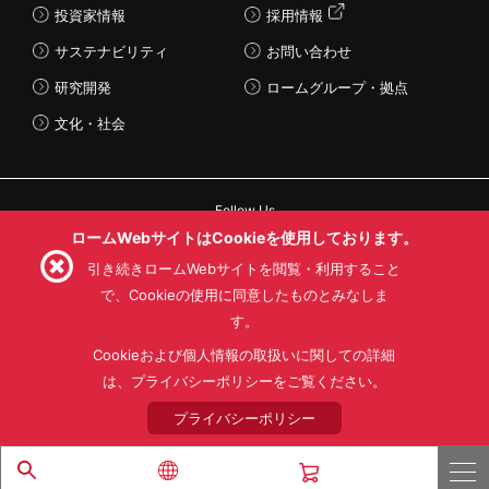
投資家情報
採用情報
サステナビリティ
お問い合わせ
研究開発
ロームグループ・拠点
文化・社会
Follow Us
ロームWebサイトはCookieを使用しております。
引き続きロームWebサイトを閲覧・利用すること
で、Cookieの使用に同意したものとみなしま
す。
利用規約
利用目的
SNS利用規約
プライバシーポリシー
サイトマップ
Cookieおよび個人情報の取扱いに関しての詳細
ローム製品の販売に関する標準契約条件書(PDF)
は、プライバシーポリシーをご覧ください。
プライバシーポリシー
© 1997 - 2026 ROHM CO., LTD. ALL RIGHTS RESERVED.