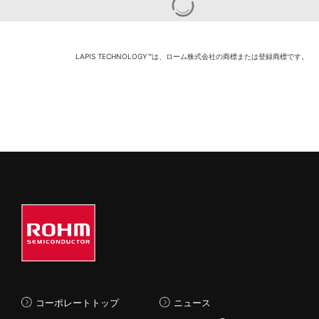
れたWEBセミナーの特別
編です。
無線LSI / モジュール
LAPIS TECHNOLOGY™は、ローム株式会社の商標または登録商標です。
コーポレートトップ
ニュース