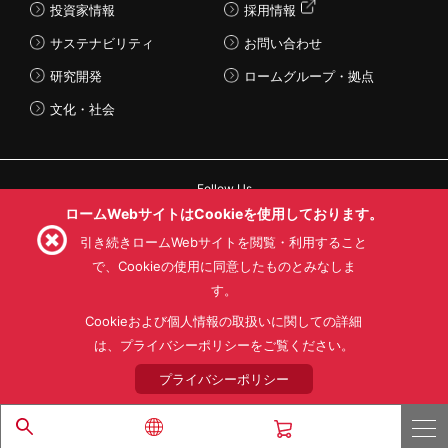
投資家情報
採用情報
サステナビリティ
お問い合わせ
研究開発
ロームグループ・拠点
文化・社会
Follow Us
ロームWebサイトはCookieを使用しております。
引き続きロームWebサイトを閲覧・利用すること
で、Cookieの使用に同意したものとみなしま
す。
利用規約
利用目的
SNS利用規約
プライバシーポリシー
サイトマップ
Cookieおよび個人情報の取扱いに関しての詳細
ローム製品の販売に関する標準契約条件書(PDF)
は、プライバシーポリシーをご覧ください。
プライバシーポリシー
© 1997 - 2026 ROHM CO., LTD. ALL RIGHTS RESERVED.