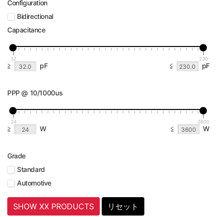
Configuration
Bidirectional
Capacitance
32
230
≧
pF
≦
pF
PPP @ 10/1000us
24
3600
≧
W
≦
W
Grade
Standard
Automotive
SHOW XX PRODUCTS
リセット