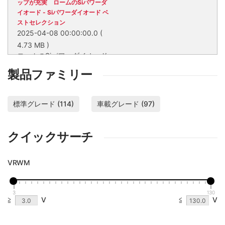
ップが充実 ロームのSiパワーダ
イオード - Siパワーダイオード ベ
ストセレクション
2025-04-08 00:00:00.0
(
4.73 MB )
ロームのSiパワーダイオード
は、用途やパッケージに合わ
製品ファミリー
せて最適な製品を選べる充実
のラインアップと、安定した
ロームのSiパワーダイオード
品質により、多くのお客様に
は、用途やパッケージに合わ
選ばれてきた製品です。技術
標準グレード (114)
せて最適な製品を選べる充実
車載グレード (97)
と品質にこだわるロームのも
のラインアップと、安定した
のづくり体制により、車載・
品質により、多くのお客様に
産業機器・民生機器のさまざ
クイックサーチ
選ばれてきた製品です。技術
まなアプリケーションに安心
と品質にこだわるロームのも
して採用いただけます。
のづくり体制により、車載・
VRWM
産業機器・民生機器のさまざ
まなアプリケーションに安心
して採用いただけます。
3
130
≧
V
≦
V