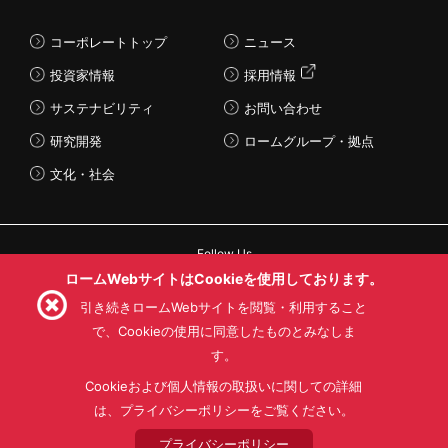
コーポレートトップ
ニュース
投資家情報
採用情報
サステナビリティ
お問い合わせ
研究開発
ロームグループ・拠点
文化・社会
Follow Us
ロームWebサイトはCookieを使用しております。
引き続きロームWebサイトを閲覧・利用すること
で、Cookieの使用に同意したものとみなしま
す。
利用規約
利用目的
SNS利用規約
プライバシーポリシー
サイトマップ
Cookieおよび個人情報の取扱いに関しての詳細
ローム製品の販売に関する標準契約条件書(PDF)
は、プライバシーポリシーをご覧ください。
プライバシーポリシー
© 1997 - 2026 ROHM CO., LTD. ALL RIGHTS RESERVED.