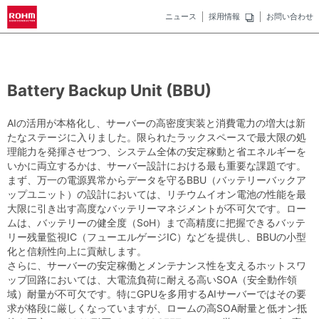
ニュース
採用情報
お問い合わせ
Battery Backup Unit (BBU)
AIの活用が本格化し、サーバーの高密度実装と消費電力の増大は新
たなステージに入りました。限られたラックスペースで最大限の処
理能力を発揮させつつ、システム全体の安定稼動と省エネルギーを
いかに両立するかは、サーバー設計における最も重要な課題です。
まず、万一の電源異常からデータを守るBBU（バッテリーバックア
ップユニット）の設計においては、リチウムイオン電池の性能を最
大限に引き出す高度なバッテリーマネジメントが不可欠です。ロー
ムは、バッテリーの健全度（SoH）まで高精度に把握できるバッテ
リー残量監視IC（フューエルゲージIC）などを提供し、BBUの小型
化と信頼性向上に貢献します。
さらに、サーバーの安定稼働とメンテナンス性を支えるホットスワ
ップ回路においては、大電流負荷に耐える高いSOA（安全動作領
域）耐量が不可欠です。特にGPUを多用するAIサーバーではその要
求が格段に厳しくなっていますが、ロームの高SOA耐量と低オン抵