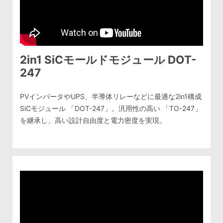
2in1 SiCモールドモジュール DOT-
247
PVインバータやUPS、半導体リレーなどに最適な2in1構成
SiCモジュール 「DOT-247」。汎用性の高い 「TO-247」
を継承し、高い設計自由度と電力密度を実現。