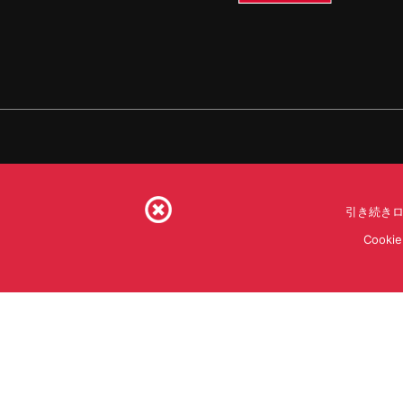
引き続きロ
利用規約
利用目的
S
Coo