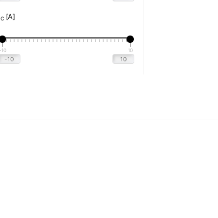
I
[A]
C
-10
10