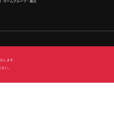
ロームグループ・拠点
みなします。
する標準契約条件書(PDF)
ださい。