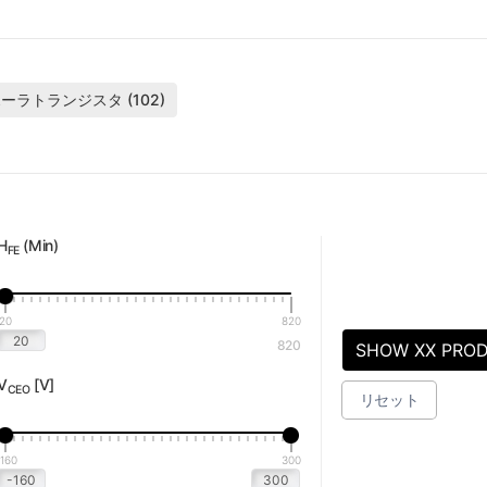
ラトランジスタ (102)
H
(Min)
FE
20
820
820
SHOW XX PRO
V
[V]
CEO
リセット
-160
300