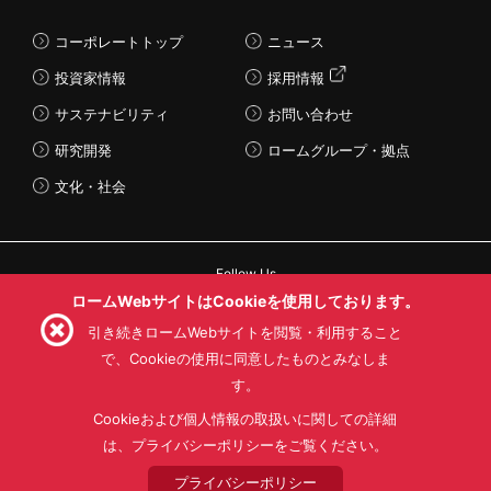
コーポレートトップ
ニュース
投資家情報
採用情報
サステナビリティ
お問い合わせ
研究開発
ロームグループ・拠点
文化・社会
Follow Us
ロームWebサイトはCookieを使用しております。
引き続きロームWebサイトを閲覧・利用すること
で、Cookieの使用に同意したものとみなしま
す。
利用規約
利用目的
SNS利用規約
プライバシーポリシー
サイトマップ
Cookieおよび個人情報の取扱いに関しての詳細
ローム製品の販売に関する標準契約条件書(PDF)
は、プライバシーポリシーをご覧ください。
プライバシーポリシー
© 1997 - 2026 ROHM CO., LTD. ALL RIGHTS RESERVED.