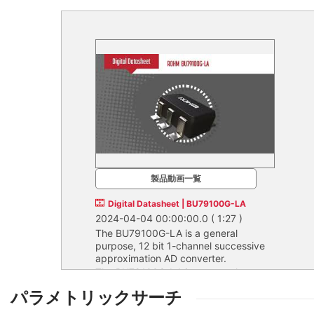
製品動画一覧
Digital Datasheet | BU79100G-LA
2024-04-04 00:00:00.0
( 1:27 )
The BU79100G-LA is a general
purpose, 12 bit 1-channel successive
approximation AD converter.
The BU79100G-LA is a general
purpose, 12 bit 1-channel successive
パラメトリックサーチ
approximation AD converter.