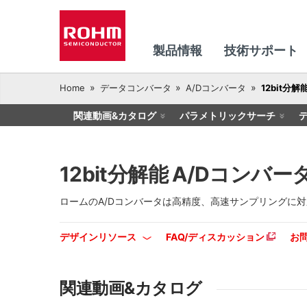
製品情報
技術サポート
Home
データコンバータ
A/Dコンバータ
12bit分解
関連動画&カタログ
パラメトリックサーチ
12bit分解能 A/Dコンバー
ロームのA/Dコンバータは高精度、高速サンプリングに
デザインリソース
FAQ/ディスカッション
お
関連動画&カタログ