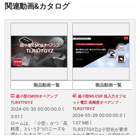
関連動画&カタログ
製品動画一覧
製品動画一覧
超小型CMOSオペアンプ
超小型WLCSP 低入力オフセ
TLR377GYZ
ット電圧 高精度オペアンプ -
2024-05-30 00:00:00.0
(
TLR377GYZ
2024-05-29 00:00:00.0
(
3:01 )
1.07 MB )
ロームは、「小型」かつ「高
精度」という2つのニーズを
TLR377GYZは小型化が要求
満たしたオペアンプ
される機器において究極の省
TLR377GYZを商品化しまし