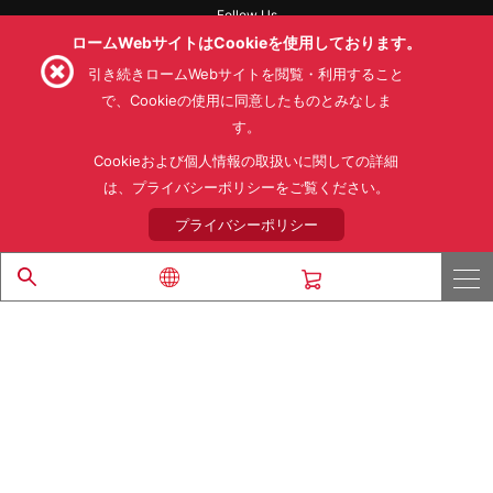
Follow Us
ロームWebサイトはCookieを使用しております。
引き続きロームWebサイトを閲覧・利用すること
で、Cookieの使用に同意したものとみなしま
す。
利用規約
利用目的
SNS利用規約
プライバシーポリシー
サイトマップ
Cookieおよび個人情報の取扱いに関しての詳細
ローム製品の販売に関する標準契約条件書(PDF)
は、プライバシーポリシーをご覧ください。
プライバシーポリシー
© 1997 - 2026 ROHM CO., LTD. ALL RIGHTS RESERVED.