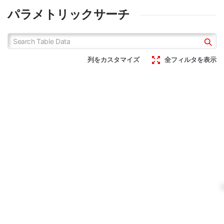
ロームは、「小型」かつ「高
スペース化を実現する
た。
WLCSPオペアンプです。超
精度」という2つのニーズを
TLR377GYZは小型化が要求
パラメトリックサーチ
小型サイズと高精度化を両立
満たしたオペアンプ
される機器において究極の省
し、シャットダウン機能搭載
TLR377GYZを商品化しまし
スペース化を実現する
で機器の消費電力も抑制でき
た。
WLCSPオペアンプです。超
るのでバッテリー駆動のセン
小型サイズと高精度化を両立
シングアプリケーションに最
列をカスタマイズ
全フィルタを表示
TLR377GYZ
し、シャットダウン機能搭載
適です。
で機器の消費電力も抑制でき
るのでバッテリー駆動のセン
シングアプリケーションに最
適です。