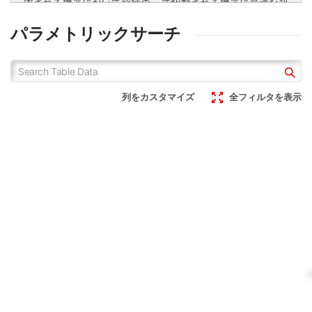
求される機器において究極の
で駆動される機器に最適な超
省スペース化を実現する
低電流動作オペアンプです。
WLCSPオペアンプです。さ
電源電圧、温度変化による動
TLR1901GXZは小型化が要
LMR1901YG-Mはバッテリー
パラメトリックサーチ
らに超低電流動作の実現によ
作電流の変化が少なく、ま
求される機器において究極の
で駆動される機器に最適な超
り、バッテリー駆動される小
た、超低電流品でありながら
省スペース化を実現する
低電流動作オペアンプです。
型機器のセンシングアプリケ
優れた入力オフセット電圧特
WLCSPオペアンプです。さ
電源電圧、温度変化による動
ーションに最適です。
性を有しているため、センシ
らに超低電流動作の実現によ
作電流の変化が少なく、ま
ングに限らず幅広いアプリケ
列をカスタマイズ
全フィルタを表示
り、バッテリー駆動される小
た、超低電流品でありながら
ーションで採用可能です。
型機器のセンシングアプリケ
優れた入力オフセット電圧特
ーションに最適です。
性を有しているため、センシ
ングに限らず幅広いアプリケ
ーションで採用可能です。