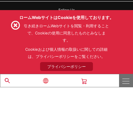
Follow Us
ロームWebサイトはCookieを使用しております。
引き続きロームWebサイトを閲覧・利用すること
で、Cookieの使用に同意したものとみなしま
す。
利用規約
利用目的
SNS利用規約
プライバシーポリシー
サイトマップ
Cookieおよび個人情報の取扱いに関しての詳細
ローム製品の販売に関する標準契約条件書(PDF)
は、プライバシーポリシーをご覧ください。
プライバシーポリシー
© 1997 - 2026 ROHM CO., LTD. ALL RIGHTS RESERVED.