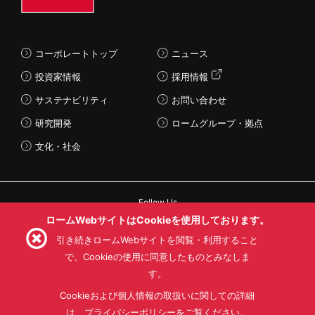
コーポレートトップ
ニュース
投資家情報
採用情報
サステナビリティ
お問い合わせ
研究開発
ロームグループ・拠点
文化・社会
Follow Us
ロームWebサイトはCookieを使用しております。
引き続きロームWebサイトを閲覧・利用すること
で、Cookieの使用に同意したものとみなしま
す。
利用規約
利用目的
SNS利用規約
プライバシーポリシー
サイトマップ
Cookieおよび個人情報の取扱いに関しての詳細
ローム製品の販売に関する標準契約条件書(PDF)
は、プライバシーポリシーをご覧ください。