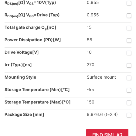
R
[Ω] V
=10V(Typ)
0.955
DS(on)
GS
R
[Ω] V
=Drive (Typ)
0.955
DS(on)
GS
Total gate charge Q
[nC]
15
g
Power Dissipation (PD)[W]
58
Drive Voltage[V]
10
trr (Typ.)[ns]
270
Mounting Style
Surface mount
Storage Temperature (Min)[℃]
-55
Storage Temperature (Max)[℃]
150
Package Size [mm]
9.9x6.6 (t=2.4)
FIND SIMILAR