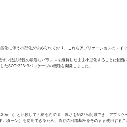
能化に伴う小型化が求められており、これらアプリケーションのスイッチ
に、高耐圧かつ低オン抵抗特性の最適なバランスを維持したまま小型化すること
たSOT-223-3パッケージの機種を開発しました。
0mm×2.30mm）と比較して面積を約31％、厚さを約27％削減でき、ア
ランドパターン）を使用できるため、既存の回路基板をそのまま使用するこ