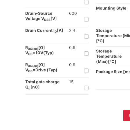
Mounting Style
Drain-Source
600
Voltage V
[V]
DSS
Drain Current I
[A]
2.4
Storage
D
Temperature (Mi
[℃]
R
[Ω]
0.9
DS(on)
Storage
V
=10V(Typ)
GS
Temperature
(Max)[℃]
R
[Ω]
0.9
DS(on)
V
=Drive (Typ)
Package Size [m
GS
Total gate charge
15
Q
[nC]
g