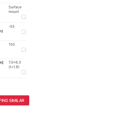
Surface
mount
-55
n)
150
m]
7.0x6.5
(t=1.8)
FIND SIMILAR