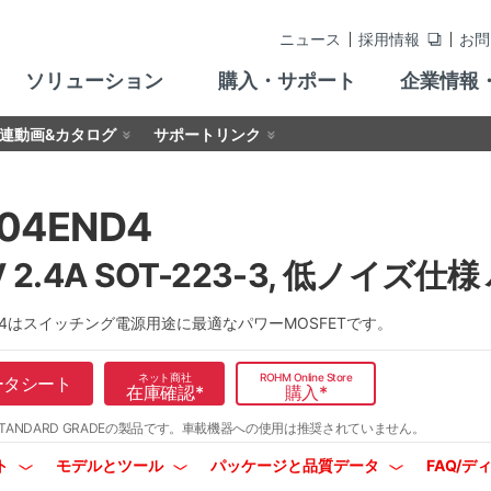
ニュース
採用情報
お問
ソリューション
購入・サポート
企業情報
連動画&カタログ
サポートリンク
04END4
V 2.4A SOT-223-3, 低ノイズ仕
ND4はスイッチング電源用途に最適なパワーMOSFETです。
ネット商社
ROHM Online Store
ータシート
在庫確認
*
購入
*
TANDARD GRADEの製品です。
車載機器への使用は推奨されていません。
ト
モデルとツール
パッケージと品質データ
FAQ/