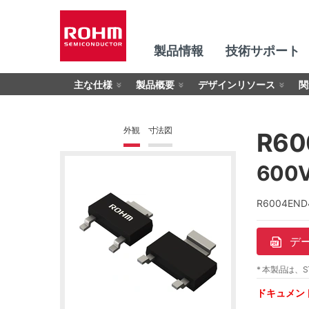
製品情報
技術サポート
主な仕様
製品概要
デザインリソース
関
外観
寸法図
R60
600
R6004E
デ
* 本製品は、S
ドキュメン