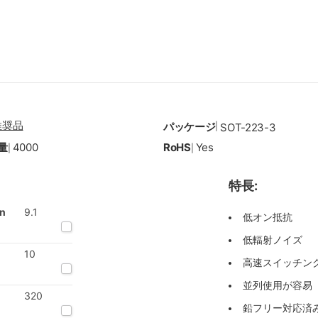
推奨品
パッケージ
|
SOT-223-3
量
4000
RoHS
Yes
|
|
特長:
on
9.1
低オン抵抗
低輻射ノイズ
10
高速スイッチン
並列使用が容易
320
鉛フリー対応済み