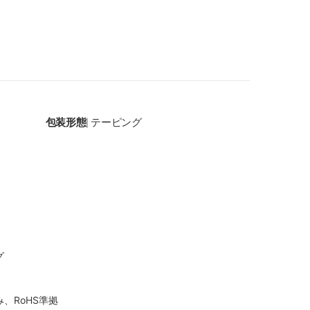
包装形態
テーピング
|
グ
、RoHS準拠