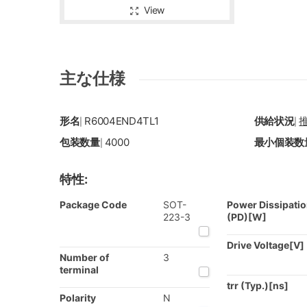
View
主な仕様
形名
R6004END4TL1
供給状況
|
|
包装数量
4000
最小個装数
|
特性:
Package Code
SOT-
Power Dissipati
223-3
(PD)[W]
Drive Voltage[V]
Number of
3
terminal
trr (Typ.)[ns]
Polarity
N