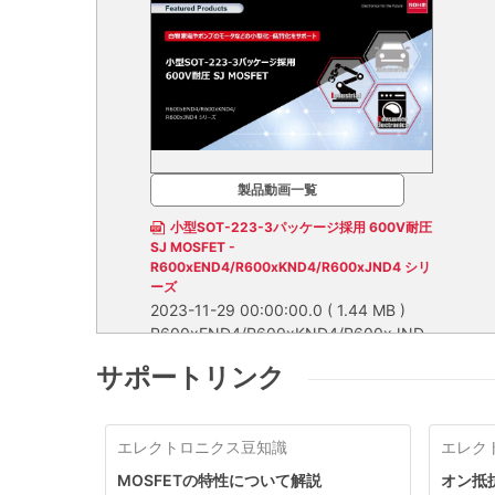
製品動画一覧
小型SOT-223-3パッケージ採用 600V耐圧
SJ MOSFET -
R600xEND4/R600xKND4/R600xJND4 シリ
ーズ
2023-11-29 00:00:00.0
( 1.44 MB )
R600xEND4/R600xKND4/R600xJND
4 シリーズは、小型SOT-223-3パッケー
サポートリンク
ジによりアプリケーションの小型化に貢
献します。また、TO-252パッケージ基
R600xEND4/R600xKND4/R600xJND4 シリ
板上の配線パターン（ランドパターン）
ーズは、小型SOT-223-3パッケージによりア
にも実装できるため、既存の回路基板を
プリケーションの小型化に貢献します。また、
エレクトロニクス豆知識
エレク
そのまま使用することも可能です。
TO-252パッケージ基板上の配線パターン（ラ
ンドパターン）にも実装できるため、既存の回
MOSFETの特性について解説
オン抵
路基板をそのまま使用することも可能です。