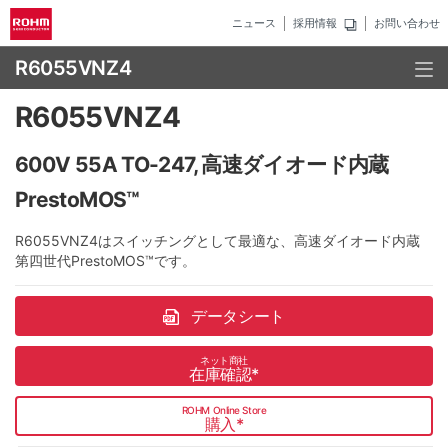
ニュース
採用情報
お問い合わせ
R6055VNZ4
R6055VNZ4
600V 55A TO-247, 高速ダイオード内蔵
PrestoMOS™
R6055VNZ4はスイッチングとして最適な、高速ダイオード内蔵
第四世代PrestoMOS™です。
データシート
ネット商社
在庫確認
*
ROHM Online Store
購入
*