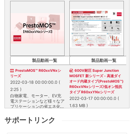
製品動画一覧
製品動画一覧
PrestoMOS™ R60xxVNxシ
600V耐圧 Super Junction
リーズ
MOSFET 新シリーズ - 高速ダイ
オード内蔵タイプ(PrestoMOS™)
2022-03-18 00:00:00.0
(
R60xxVNxシリーズ/低オン抵抗
2:25 )
タイプ R60xxYNxシリーズ
白物家電、モーター、EV充
2022-03-17 00:00:00.0
(
電ステーションなど様々なア
1.63 MB )
プリケーションの省エネ化に
貢献できます。
ロームのSuper Junction
白物家電、モーター、EV充電ス
MOSFETが進化！
テーションなど様々なアプリケー
サポートリンク
ションの省エネ化に貢献できま
す。
ロームのSuper Junction
MOSFETが進化！