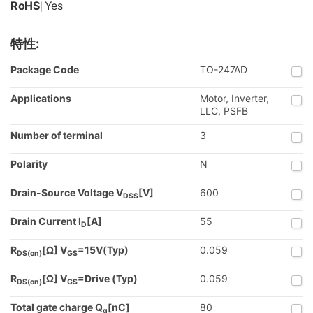
RoHS
Yes
|
特性:
Package Code
TO-247AD
Applications
Motor, Inverter,
LLC, PSFB
Number of terminal
3
Polarity
N
Drain-Source Voltage V
[V]
600
DSS
Drain Current I
[A]
55
D
R
[Ω] V
=15V(Typ)
0.059
DS(on)
GS
R
[Ω] V
=Drive (Typ)
0.059
DS(on)
GS
Total gate charge Q
[nC]
80
g