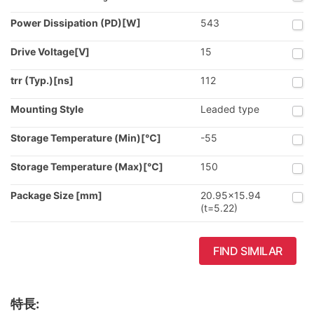
Power Dissipation (PD)[W]
543
Drive Voltage[V]
15
trr (Typ.)[ns]
112
Mounting Style
Leaded type
Storage Temperature (Min)[℃]
-55
Storage Temperature (Max)[℃]
150
Package Size [mm]
20.95x15.94
(t=5.22)
FIND SIMILAR
特長: