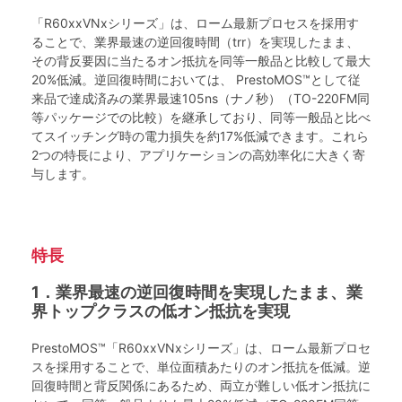
「R60xxVNxシリーズ」は、ローム最新プロセスを採用す
ることで、業界最速の逆回復時間（trr）を実現したまま、
その背反要因に当たるオン抵抗を同等一般品と比較して最大
20%低減。逆回復時間においては、 PrestoMOS™として従
来品で達成済みの業界最速105ns（ナノ秒）（TO-220FM同
等パッケージでの比較）を継承しており、同等一般品と比べ
てスイッチング時の電力損失を約17%低減できます。これら
2つの特長により、アプリケーションの高効率化に大きく寄
与します。
特長
1．業界最速の逆回復時間を実現したまま、業
界トップクラスの低オン抵抗を実現
PrestoMOS™「R60xxVNxシリーズ」は、ローム最新プロセ
スを採用することで、単位面積あたりのオン抵抗を低減。逆
回復時間と背反関係にあるため、両立が難しい低オン抵抗に