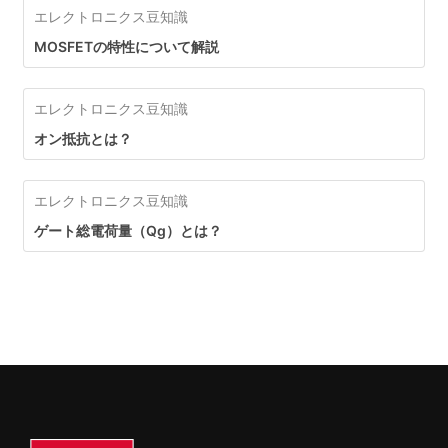
エレクトロニクス豆知識
SUPERJUNCTION MOSFET
MOSFETの特性について解説
エレクトロニクス豆知識
オン抵抗とは？
エレクトロニクス豆知識
ゲート総電荷量（Qg）とは？