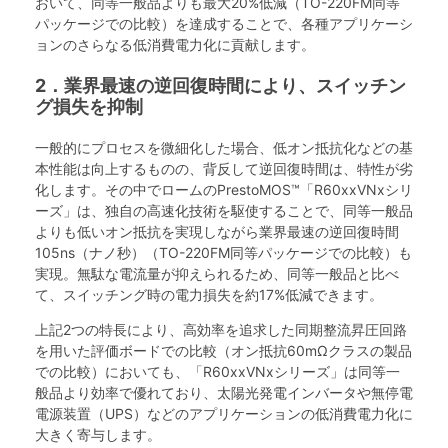
おいて、同等一般品よりも最大20%低減（TO-220FM同等
パッケージでの比較）を達成することで、各種アプリケーシ
ョンのさらなる低消費電力化に貢献します。
2．業界最速の逆回復時間により、スイッチン
グ損失を抑制
一般的にプロセスを微細化した場合、低オン抵抗化などの基
本性能は向上するものの、背反して逆回復時間は、特性が劣
化します。その中でロームのPrestoMOS™「R60xxVNxシリ
ーズ」は、独自の高速化技術を駆使することで、同等一般品
よりも低いオン抵抗を実現しながら業界最速の逆回復時間
105ns（ナノ秒）（TO-220FM同等パッケージでの比較）も
実現。無駄な電流量が抑えられるため、同等一般品と比べ
て、スイッチング時の電力損失を約17%低減できます。
上記2つの特長により、高効率を追求した同期整流昇圧回路
を用いた評価ボードでの比較（オン抵抗60mΩクラスの製品
での比較）においても、「R60xxVNxシリーズ」は同等一
般品より効率で優れており、太陽光発電インバータや無停電
電源装置（UPS）などのアプリケーションの低消費電力化に
大きく寄与します。