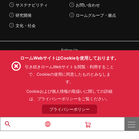
サステナビリティ
お問い合わせ
研究開発
ロームグループ・拠点
文化・社会
Follow Us
ロームWebサイトはCookieを使用しております。
引き続きロームWebサイトを閲覧・利用すること
で、Cookieの使用に同意したものとみなしま
す。
利用規約
利用目的
SNS利用規約
プライバシーポリシー
サイトマップ
Cookieおよび個人情報の取扱いに関しての詳細
ローム製品の販売に関する標準契約条件書(PDF)
は、プライバシーポリシーをご覧ください。
プライバシーポリシー
© 1997 - 2026 ROHM CO., LTD. ALL RIGHTS RESERVED.