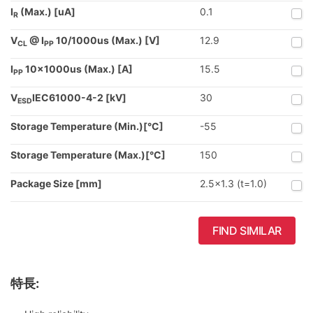
I
(Max.) [uA]
0.1
R
V
@ I
10/1000us (Max.) [V]
12.9
CL
PP
I
10x1000us (Max.) [A]
15.5
PP
V
IEC61000-4-2 [kV]
30
ESD
Storage Temperature (Min.)[°C]
-55
Storage Temperature (Max.)[°C]
150
Package Size [mm]
2.5x1.3 (t=1.0)
FIND SIMILAR
特長: