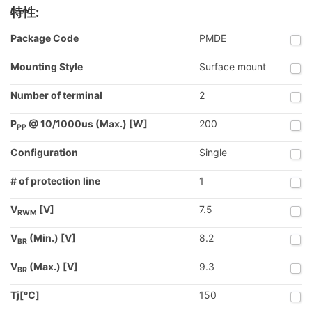
特性:
Package Code
PMDE
Mounting Style
Surface mount
Number of terminal
2
P
@ 10/1000us (Max.) [W]
200
PP
Configuration
Single
# of protection line
1
V
[V]
7.5
RWM
V
(Min.) [V]
8.2
BR
V
(Max.) [V]
9.3
BR
Tj[℃]
150