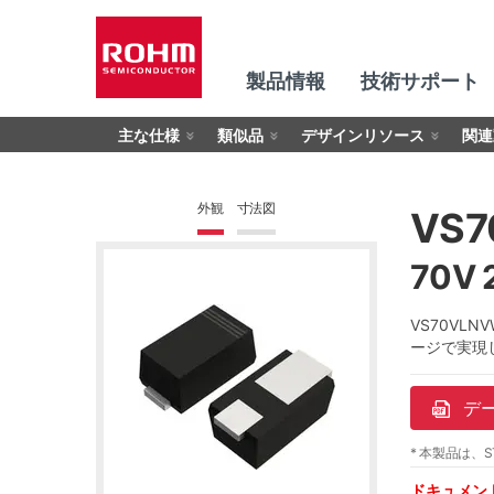
製品情報
技術サポート
主な仕様
類似品
デザインリソース
関連
外観
寸法図
VS
70V
VS70V
ージで実現
デ
* 本製品は、S
ドキュメン