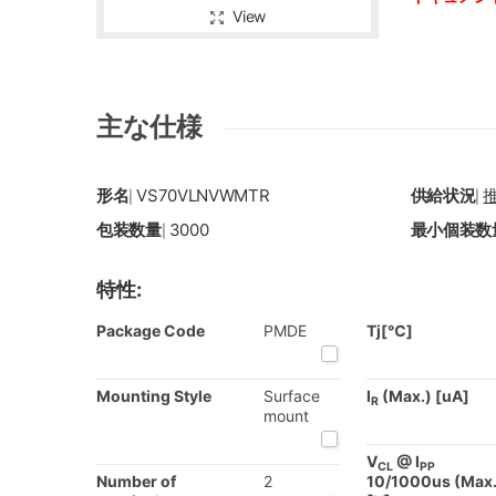
View
主な仕様
形名
VS70VLNVWMTR
供給状況
|
|
包装数量
3000
最小個装数
|
特性:
Package Code
PMDE
Tj[℃]
Mounting Style
Surface
I
(Max.) [uA]
R
mount
V
@ I
CL
PP
Number of
2
10/1000us (Max.