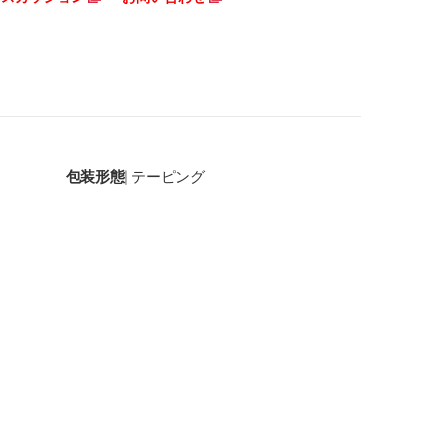
包装形態
テーピング
|