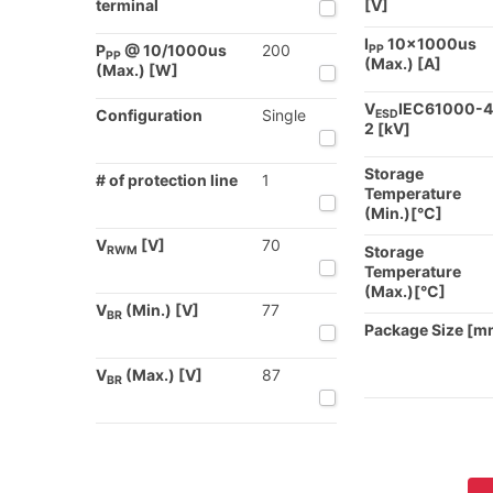
terminal
[V]
I
10x1000us
P
@ 10/1000us
200
PP
PP
(Max.) [A]
(Max.) [W]
V
IEC61000-4
Configuration
Single
ESD
2 [kV]
Storage
# of protection line
1
Temperature
(Min.)[°C]
V
[V]
70
Storage
RWM
Temperature
(Max.)[°C]
V
(Min.) [V]
77
BR
Package Size [m
V
(Max.) [V]
87
BR