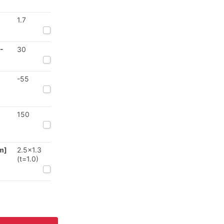
1.7
-
30
-55
150
m]
2.5x1.3
(t=1.0)