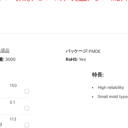
推奨品
パッケージ
|
PMDE
量
3000
RoHS
Yes
|
|
特長:
150
High reliability
Small mold type
0.1
113
)