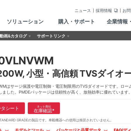
ニュース
採用情報
お問
ソリューション
購入・サポート
企業情報
動画&カタログ
サポートリンク
70VLNVWM
 200W, 小型・高信頼 TVSダイオ
LNVWMはサージ保護や電圧制御・電圧制限用のTVSダイオードです。ロ
しました。PMDEパッケージは信頼性が高く、放熱効率に優れています
ネット商社
ータシート
在庫確認
*
TANDARD GRADEの製品です。
車載機器への使用は推奨されていません。
ト
モデルとツール
パッケージと品質データ
FAQ/