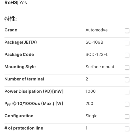
RoHS
Yes
|
特性:
Grade
Automotive
Package(JEITA)
SC-109B
Package Code
SOD-123FL
Mounting Style
Surface mount
Number of terminal
2
Power Dissipation (PD)[mW]
1000
P
@ 10/1000us (Max.) [W]
200
PP
Configuration
Single
# of protection line
1