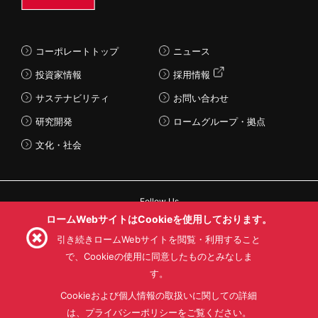
コーポレートトップ
ニュース
投資家情報
採用情報
サステナビリティ
お問い合わせ
研究開発
ロームグループ・拠点
文化・社会
Follow Us
ロームWebサイトはCookieを使用しております。
引き続きロームWebサイトを閲覧・利用すること
で、Cookieの使用に同意したものとみなしま
す。
利用規約
利用目的
SNS利用規約
プライバシーポリシー
サイトマップ
Cookieおよび個人情報の取扱いに関しての詳細
ローム製品の販売に関する標準契約条件書(PDF)
は、プライバシーポリシーをご覧ください。