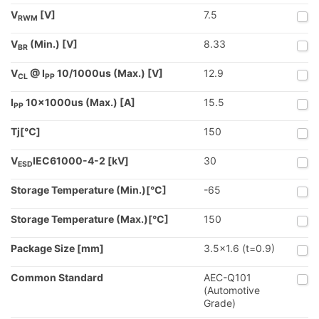
V
[V]
7.5
RWM
V
(Min.) [V]
8.33
BR
V
@ I
10/1000us (Max.) [V]
12.9
CL
PP
I
10x1000us (Max.) [A]
15.5
PP
Tj[℃]
150
V
IEC61000-4-2 [kV]
30
ESD
Storage Temperature (Min.)[°C]
-65
Storage Temperature (Max.)[°C]
150
Package Size [mm]
3.5x1.6 (t=0.9)
Common Standard
AEC-Q101
(Automotive
Grade)