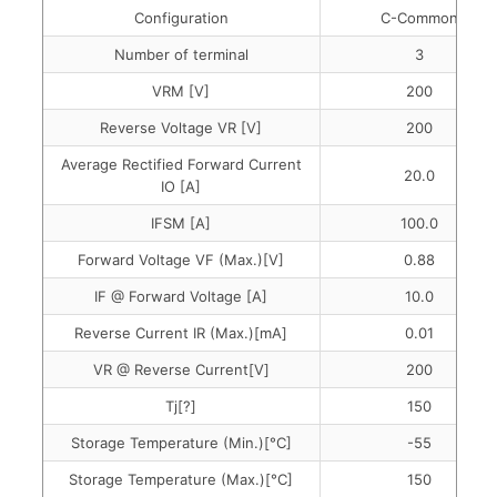
Configuration
C-Common
Number of terminal
3
VRM [V]
200
Reverse Voltage VR [V]
200
Average Rectified Forward Current
20.0
IO [A]
IFSM [A]
100.0
Forward Voltage VF (Max.)[V]
0.88
IF @ Forward Voltage [A]
10.0
Reverse Current IR (Max.)[mA]
0.01
VR @ Reverse Current[V]
200
Tj[?]
150
Storage Temperature (Min.)[°C]
-55
Storage Temperature (Max.)[°C]
150