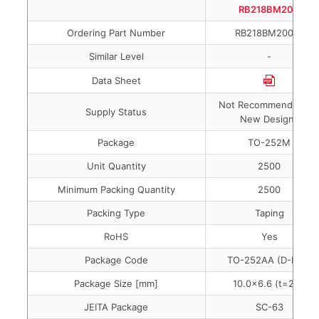
RB218BM200
Ordering Part Number
RB218BM200TL
Similar Level
-
Data Sheet
Not Recommended fo
Supply Status
New Designs
Package
TO-252M
Unit Quantity
2500
Minimum Packing Quantity
2500
Packing Type
Taping
RoHS
Yes
Package Code
TO-252AA (D-PAK)
Package Size [mm]
10.0x6.6 (t=2.3)
JEITA Package
SC-63