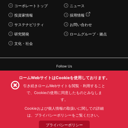
コーポレートトップ
ニュース
投資家情報
採用情報
サステナビリティ
お問い合わせ
研究開発
ロームグループ・拠点
文化・社会
Follow Us
ロームWebサイトはCookieを使用しております。
引き続きロームWebサイトを閲覧・利用すること
で、Cookieの使用に同意したものとみなしま
利用規約
利用目的
SNS利用規約
す。
プライバシーポリシー
サイトマップ
Cookieおよび個人情報の取扱いに関しての詳細
ローム製品の販売に関する標準契約条件書(PDF)
は、プライバシーポリシーをご覧ください。
© 1997 - 2026 ROHM CO., LTD. ALL RIGHTS RESERVED.
プライバシーポリシー