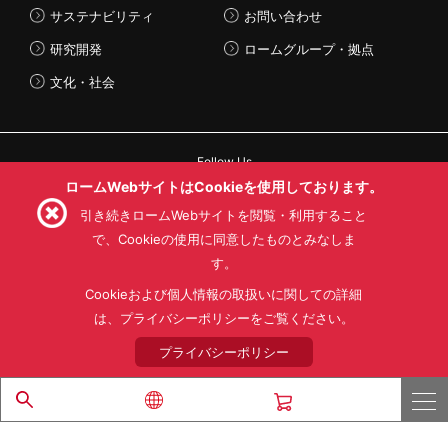
サステナビリティ
お問い合わせ
研究開発
ロームグループ・拠点
文化・社会
Follow Us
ロームWebサイトはCookieを使用しております。
引き続きロームWebサイトを閲覧・利用すること
で、Cookieの使用に同意したものとみなしま
す。
利用規約
利用目的
SNS利用規約
プライバシーポリシー
サイトマップ
Cookieおよび個人情報の取扱いに関しての詳細
ローム製品の販売に関する標準契約条件書(PDF)
は、プライバシーポリシーをご覧ください。
プライバシーポリシー
© 1997 - 2026 ROHM CO., LTD. ALL RIGHTS RESERVED.