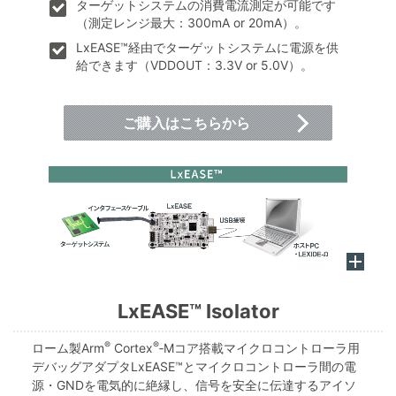
ターゲットシステムの消費電流測定が可能です
（測定レンジ最大：300mA or 20mA）。
LxEASE™経由でターゲットシステムに電源を供
給できます（VDDOUT：3.3V or 5.0V）。
ご購入はこちらから
LxEASE™ Isolator
®
®
ローム製Arm
Cortex
‑Mコア搭載マイクロコントローラ用
デバッグアダプタLxEASE™とマイクロコントローラ間の電
源・GNDを電気的に絶縁し、信号を安全に伝達するアイソ