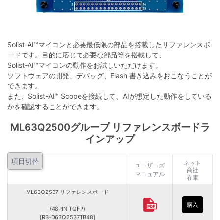
Solist-AI™マイコンと必要最低限の部品を搭載したリファレンスボ
ードです。目的に応じて必要な部品等を搭載して、
Solist-AI™マイコンの動作をお試しいただけます。
ソフトウェアの開発、デバッグ、Flash 書き込みをおこなうことが
できます。
また、Solist-AI™ Scopeを接続して、AIが想定した動作をしている
かを確認することができます。
ML63Q2500グループ リファレンスボードラ
インアップ
項目切替
項目切替
ネット
ユーザーズ
商社
マニュアル
在庫
ML63Q2537 リファレンスボード
購入
(48PIN TQFP)
[RB-D63Q2537TB48]