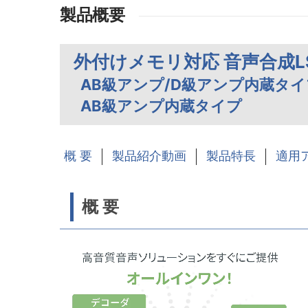
製品概要
外付けメモリ対応 音声合成LS
AB級アンプ/D級アンプ内蔵タイ
AB級アンプ内蔵タイプ
概 要
製品紹介動画
製品特長
適用
概 要