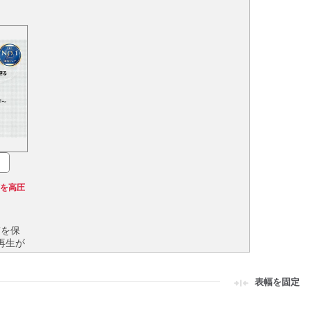
声を高圧
質を保
再生が
質を保
表幅を固定
再生が