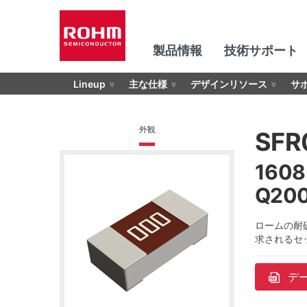
製品情報
技術サポート
Lineup
主な仕様
デザインリソース
サ
外観
SFR
160
Q20
ロームの耐
求されるセット
デ