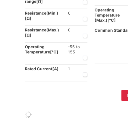
range[Ω]
Operating
Resistance(Min.)
0
Temperature
[Ω]
(Max.)[°C]
Resistance(Max.)
0
Common Standa
[Ω]
Operating
-55 to
Temperature[°C]
155
Rated Current[A]
1