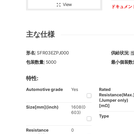
View
ドキュメン
主な仕様
形名
SFR03EZPJ000
供給状況
|
|
包装数量
5000
最小個装数
|
特性:
Automotive grade
Yes
Rated
Resistance(Max.
(Jumper only)
[mΩ]
Size[mm](inch)
1608(0
603)
Type
Resistance
0