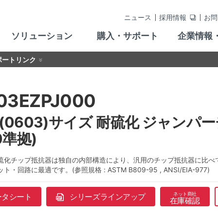
ニュース
採用情報
お問
ソリューション
購入・サポート
企業情報
ポートリンク
03EZPJ000
8(0603)サイズ 耐硫化 ジャンパー
0準拠)
硫化チップ抵抗器は独自の内部構造により、汎用のチップ抵抗器に比べ
・回路に最適です。(参照規格 : ASTM B809-95 , ANSI/EIA-977)
ネット商社
ータシート
シリーズラインアップ
在庫確認