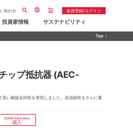
い合わせ
会員登録/ログイン
・投資家情報
サステナビリティ
Top
チップ抵抗器 (AEC-
て高い耐硫化特性を実現しました。高信頼性をさらに要
ROHM Online Store
購入