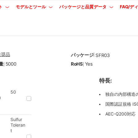
ト
モデルとツール
パッケージと品質データ
FAQ/
推奨品
パッケージ
|
SFR03
量
5000
RoHS
Yes
|
|
特長:
50
独自の内部構造
)
国際認証規格 ISO90
AEC-Q200対応
Sulfur
Toleran
t