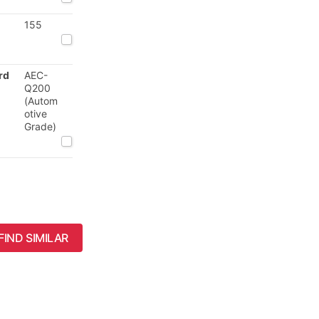
155
rd
AEC-
Q200
(Autom
otive
Grade)
FIND SIMILAR