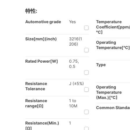
特性:
Automotive grade
Yes
Temperature
Coefficient[ppm
°C]
Size[mm](inch)
3216(1
Operating
206)
Temperature[°C]
Rated Power[W]
0.75,
Type
0.5
Resistance
J (±5%)
Operating
Tolerance
Temperature
(Max.)[°C]
Resistance
1 to
range[Ω]
10M
Common Standa
Resistance(Min.)
1
[Ω]