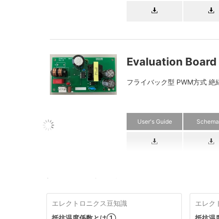
Evaluation Boar
フライバック型 PWM方式 絶縁 1
User's Guide
Schema
サポートリンク
エレクトロニクス豆知識
エレク
抵抗温度係数とは①
抵抗温