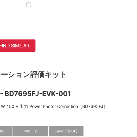
FIND SIMILAR
ケーション評価キット
d - BD7695FJ-EVK-001
0 V 出力 Power Factor Correction（BD7695FJ）
tic
Part List
Layout (PDF)