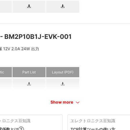
d - BM2P10B1J-EVK-001
2V 2.0A 24W 出力
tic
Part List
Layout (PDF)
Show more
トロニクス豆知識
エレクトロニクス豆知識
度係数とは②
TCR計算ツールの使い方