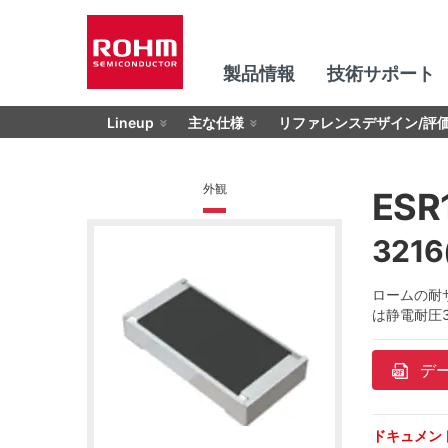
製品情報
技術サポート
Lineup
主な仕様
リファレンスデザイン/評
外観
ESR
321
ロームの耐サ
は静電耐圧
デ
ドキュメン