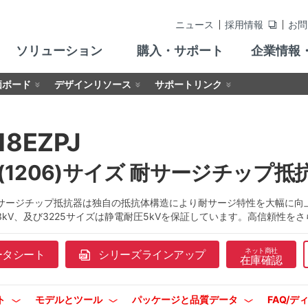
ニュース
採用情報
お問
ソリューション
購入・サポート
企業情報
価ボード
デザインリソース
サポートリンク
18EZPJ
6(1206)サイズ 耐サージチップ抵抗器
ージチップ抵抗器は独自の抵抗体構造により耐サージ特性を大幅に向上し、1
3kV、及び3225サイズは静電耐圧5kVを保証しています。高信頼性を
ネット商社
ータシート
シリーズラインアップ
在庫確認
ト
モデルとツール
パッケージと品質データ
FAQ/