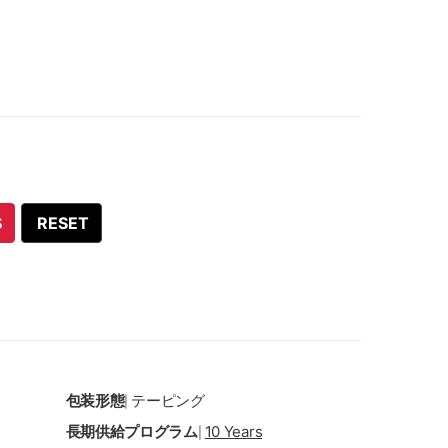
S
RESET
包装形態
テーピング
|
長期供給プログラム
10 Years
|