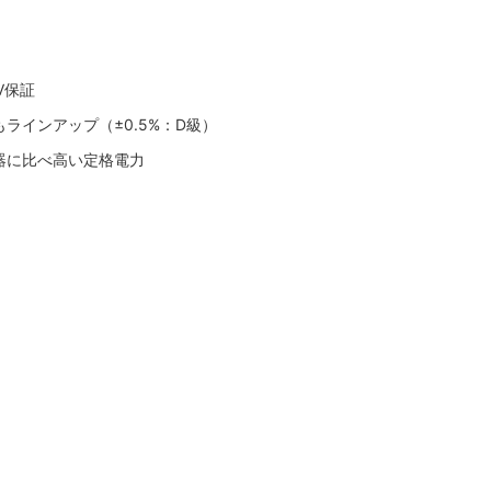
V保証
ラインアップ（±0.5%：D級）
器に比べ高い定格電力