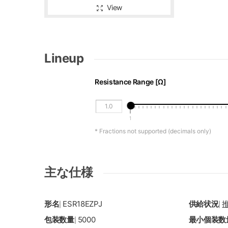
View
Lineup
Resistance Range [Ω]
1
* Fractions not supported (decimals only)
主な仕様
形名
ESR18EZPJ
供給状況
|
|
包装数量
5000
最小個装数
|