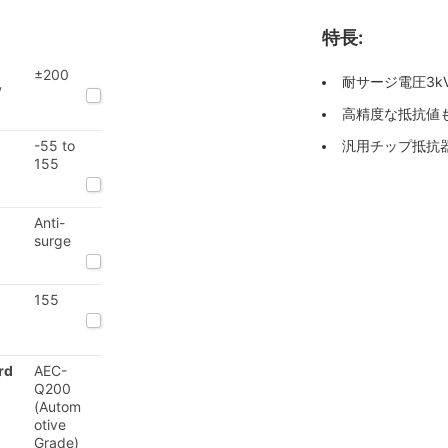
特長:
±200
耐サージ電圧3k
/
高精度な抵抗値も
-55 to
汎用チップ抵抗
155
Anti-
surge
155
rd
AEC-
Q200
(Autom
otive
Grade)