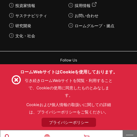
投資家情報
採用情報
サステナビリティ
お問い合わせ
研究開発
ロームグループ・拠点
文化・社会
Follow Us
ロームWebサイトはCookieを使用しております。
引き続きロームWebサイトを閲覧・利用すること
で、Cookieの使用に同意したものとみなしま
利用規約
利用目的
SNS利用規約
す。
プライバシーポリシー
サイトマップ
Cookieおよび個人情報の取扱いに関しての詳細
ローム製品の販売に関する標準契約条件書(PDF)
は、プライバシーポリシーをご覧ください。
© 1997 - 2026 ROHM CO., LTD. ALL RIGHTS RESERVED.
プライバシーポリシー