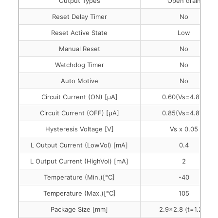
Output Types
Open drain
Reset Delay Timer
No
Reset Active State
Low
Manual Reset
No
Watchdog Timer
No
Auto Motive
No
Circuit Current (ON) [µA]
0.60(Vs=4.8V)
Circuit Current (OFF) [µA]
0.85(Vs=4.8V)
Hysteresis Voltage [V]
Vs x 0.05
L Output Current (LowVol) [mA]
0.4
L Output Current (HighVol) [mA]
2
Temperature (Min.)[°C]
-40
Temperature (Max.)[°C]
105
Package Size [mm]
2.9x2.8 (t=1.25)