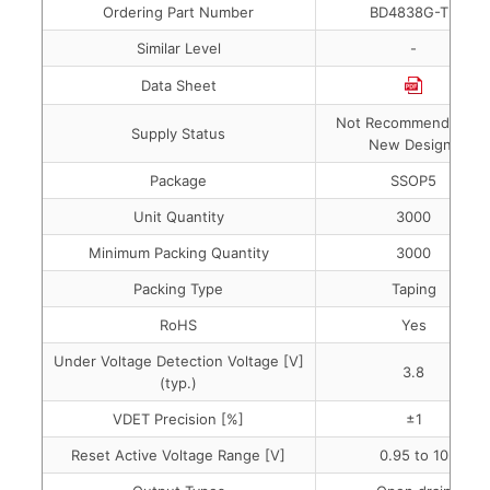
Ordering Part Number
BD4838G-TR
Similar Level
-
Data Sheet
Not Recommended fo
Supply Status
New Designs
Package
SSOP5
Unit Quantity
3000
Minimum Packing Quantity
3000
Packing Type
Taping
RoHS
Yes
Under Voltage Detection Voltage [V]
3.8
(typ.)
VDET Precision [%]
±1
Reset Active Voltage Range [V]
0.95 to 10