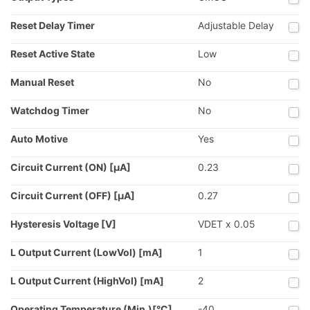
Reset Delay Timer
Adjustable Delay
Reset Active State
Low
Manual Reset
No
Watchdog Timer
No
Auto Motive
Yes
Circuit Current (ON) [µA]
0.23
Circuit Current (OFF) [µA]
0.27
Hysteresis Voltage [V]
VDET x 0.05
L Output Current (LowVol) [mA]
1
L Output Current (HighVol) [mA]
2
Operating Temperature (Min.)[°C]
-40