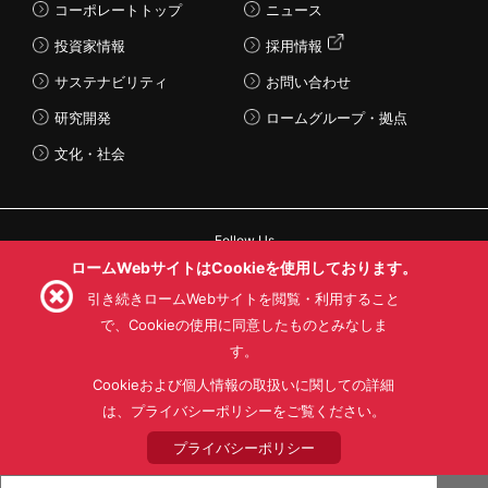
コーポレートトップ
ニュース
投資家情報
採用情報
サステナビリティ
お問い合わせ
研究開発
ロームグループ・拠点
文化・社会
Follow Us
ロームWebサイトはCookieを使用しております。
引き続きロームWebサイトを閲覧・利用すること
で、Cookieの使用に同意したものとみなしま
す。
利用規約
利用目的
SNS利用規約
プライバシーポリシー
サイトマップ
Cookieおよび個人情報の取扱いに関しての詳細
ローム製品の販売に関する標準契約条件書(PDF)
は、プライバシーポリシーをご覧ください。
プライバシーポリシー
© 1997 - 2026 ROHM CO., LTD. ALL RIGHTS RESERVED.