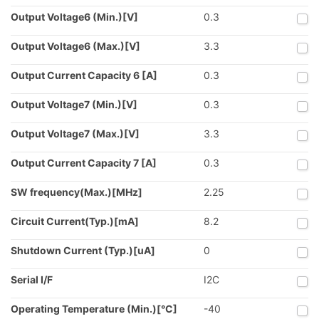
Output Voltage6 (Min.)[V]
0.3
Output Voltage6 (Max.)[V]
3.3
Output Current Capacity 6 [A]
0.3
Output Voltage7 (Min.)[V]
0.3
Output Voltage7 (Max.)[V]
3.3
Output Current Capacity 7 [A]
0.3
SW frequency(Max.)[MHz]
2.25
Circuit Current(Typ.)[mA]
8.2
Shutdown Current (Typ.)[uA]
0
Serial I/F
I2C
Operating Temperature (Min.)[°C]
-40