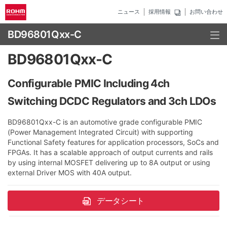
ニュース
採用情報
お問い合わせ
BD96801Qxx-C
BD96801Qxx-C
Configurable PMIC Including 4ch
Switching DCDC Regulators and 3ch LDOs
BD96801Qxx-C is an automotive grade configurable PMIC
(Power Management Integrated Circuit) with supporting
Functional Safety features for application processors, SoCs and
FPGAs. It has a scalable approach of output currents and rails
by using internal MOSFET delivering up to 8A output or using
external Driver MOS with 40A output.
データシート