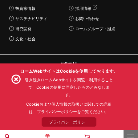
投資家情報
採用情報
サステナビリティ
お問い合わせ
研究開発
ロームグループ・拠点
文化・社会
Follow Us
ロームWebサイトはCookieを使用しております。
引き続きロームWebサイトを閲覧・利用すること
で、Cookieの使用に同意したものとみなしま
す。
利用規約
利用目的
SNS利用規約
プライバシーポリシー
サイトマップ
Cookieおよび個人情報の取扱いに関しての詳細
ローム製品の販売に関する標準契約条件書(PDF)
は、プライバシーポリシーをご覧ください。
プライバシーポリシー
© 1997 - 2026 ROHM CO., LTD. ALL RIGHTS RESERVED.