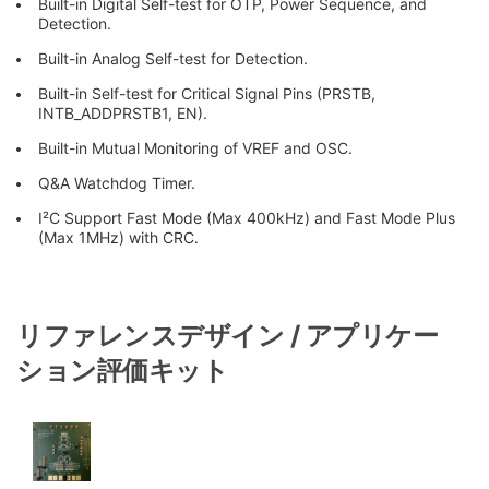
Built-in Digital Self-test for OTP, Power Sequence, and
Detection.
Built-in Analog Self-test for Detection.
Built-in Self-test for Critical Signal Pins (PRSTB,
INTB_ADDPRSTB1, EN).
Built-in Mutual Monitoring of VREF and OSC.
Q&A Watchdog Timer.
I²C Support Fast Mode (Max 400kHz) and Fast Mode Plus
(Max 1MHz) with CRC.
リファレンスデザイン / アプリケー
ション評価キット