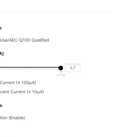
e
 Use/AEC-Q100 Qualified
A]
0.700
Current (≤ 100μA)
scent Current (≤ 10μA)
on
ion (Enable)
down