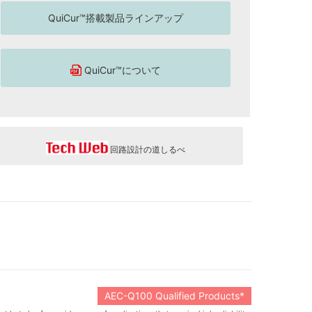
QuiCur™搭載製品ラインアップ
QuiCur™について
回路設計の道しるべ
AEC-Q100 Qualified Products*