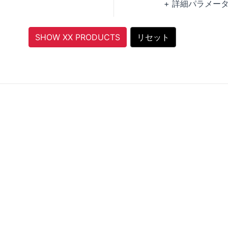
+ 詳細パラメー
Over Current Pr
Over Voltage Pr
SHOW XX PRODUCTS
リセット
Under Voltage 
Soft Start