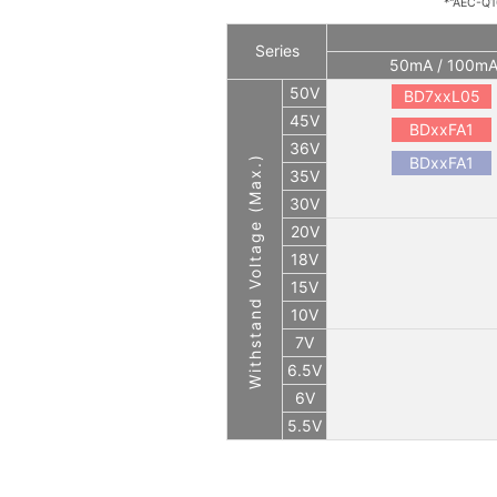
*"AEC-Q10
Series
50mA / 100m
50V
BD7xxL05
45V
BDxxFA1
36V
Withstand Voltage (Max.)
BDxxFA1
35V
30V
20V
18V
15V
10V
7V
6.5V
6V
5.5V