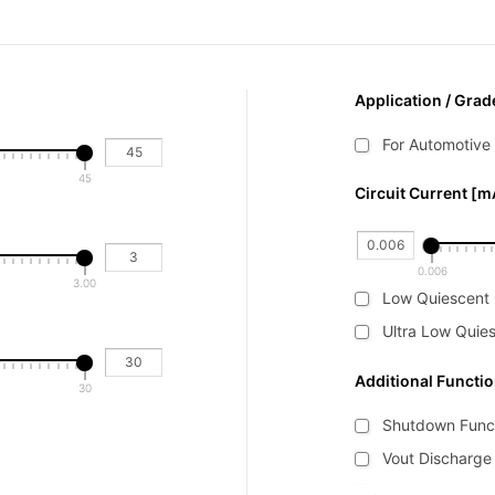
Application / Grad
For Automotive
45
Circuit Current [m
0.006
3.00
Low Quiescent 
Ultra Low Quie
Additional Functi
30
Shutdown Funct
Vout Discharge
Thermal Shut-