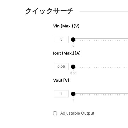
クイックサーチ
Vin (Max.)[V]
5
Iout (Max.)[A] 
0.05
Vout [V]
1
Adjustable Output