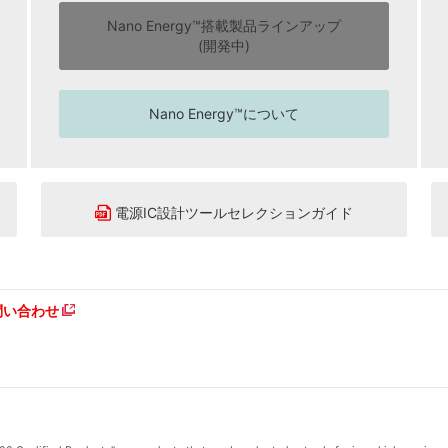
Nano Energy™搭載製品ラインアップ
(開発中)
Nano Energy™について
電源IC設計ツールセレクションガイド
問い合わせ