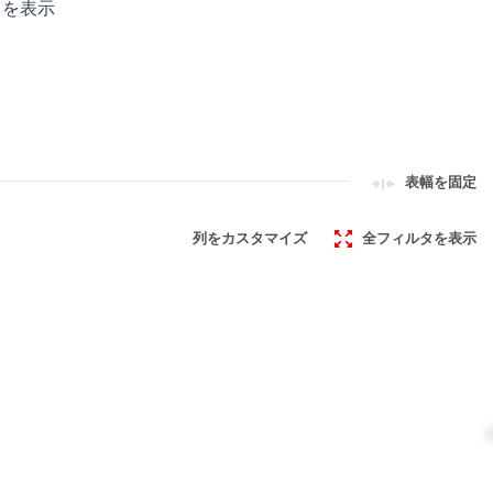
タを表示
otection
otection
Lock Out
表幅を固定
列をカスタマイズ
全フィルタを表示