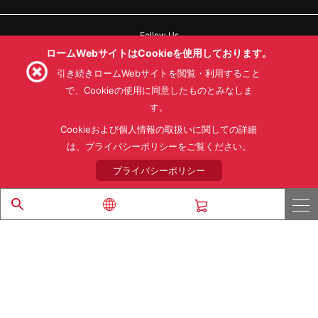
Follow Us
ロームWebサイトはCookieを使用しております。
引き続きロームWebサイトを閲覧・利用すること
で、Cookieの使用に同意したものとみなしま
す。
利用規約
利用目的
SNS利用規約
プライバシーポリシー
サイトマップ
Cookieおよび個人情報の取扱いに関しての詳細
ローム製品の販売に関する標準契約条件書(PDF)
は、プライバシーポリシーをご覧ください。
プライバシーポリシー
© 1997 - 2026 ROHM CO., LTD. ALL RIGHTS RESERVED.