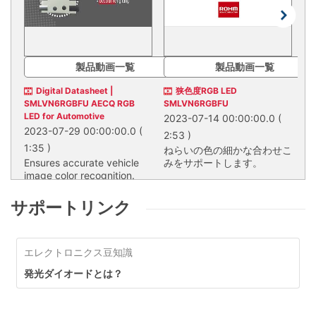
PREV
NEX
製品動画一覧
製品動画一覧
Digital Datasheet |
狭色度RGB LED
車
SMLVN6RGBFU AECQ RGB
SMLVN6RGBFU
LE
LED for Automotive
2023-07-14 00:00:00.0
(
20
2023-07-29 00:00:00.0
(
2:53 )
1.
1:35 )
ねらいの色の細かな合わせこ
S
Ensures accurate vehicle
みをサポートします。
よ
image color recognition.
り
減
ねらいの色の細かな合わせこみを
S
Ensures accurate vehicle image
サポートします。
素
サポートリンク
color recognition.
ば
ッ
こ
SMLVN6RGBFU
エレクトロニクス豆知識
や
SMLVN6RGBFU
ー
発光ダイオードとは？
光