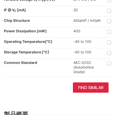
F
IF @ V
[mA]
20
F
Chip Structure
AIGaInP / InGaN
Power Dissipation [mW]
400
Operating Temperature[°C]
-40 to 100
Storage Temperature [°C]
-40 to 100
Common Standard
AEC-Q102
(Automotive
Grade)
FIND SIMILAR
製品概要