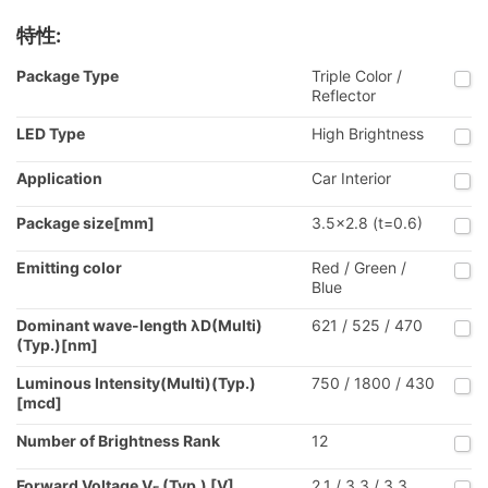
特性:
Package Type
Triple Color /
Reflector
LED Type
High Brightness
Application
Car Interior
Package size[mm]
3.5x2.8 (t=0.6)
Emitting color
Red / Green /
Blue
Dominant wave-length λD(Multi)
621 / 525 / 470
(Typ.)[nm]
Luminous Intensity(Multi)(Typ.)
750 / 1800 / 430
[mcd]
Number of Brightness Rank
12
Forward Voltage V
(Typ.) [V]
2.1 / 3.3 / 3.3