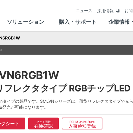
ニュース
採用情報
お問
ソリューション
購入・サポート
企業情報
N6RGB1W
VN6RGB1W
リフレクタタイプ RGBチップLED
pinタイプの製品です。SMLVNシリーズは、薄型リフレクタタイプで
積発光が可能になります。
ネット商社
ROHM Online Store
ータシート
在庫確認
入荷通知登録