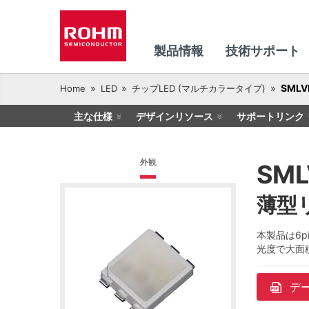
製品情報
技術サポート
SMLV
Home
LED
チップLED (マルチカラータイプ)
主な仕様
デザインリソース
サポートリンク
外観
SML
薄型
本製品は6
光度で大面
デ