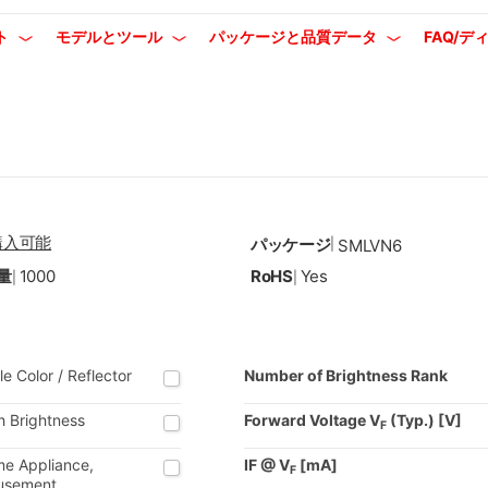
ト
モデルとツール
パッケージと品質データ
FAQ/
購入可能
パッケージ
|
SMLVN6
量
1000
RoHS
Yes
|
|
le Color / Reflector
Number of Brightness Rank
h Brightness
Forward Voltage V
(Typ.) [V]
F
e Appliance,
IF @ V
[mA]
F
usement