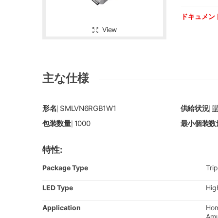
ドキュメン
View
主な仕様
形名
SMLVN6RGB1W1
供給状況
|
|
包装数量
1000
最小個装数
|
特性:
Package Type
Trip
LED Type
Hig
Application
Hom
Am