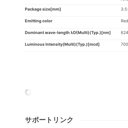
Package size[mm]
3.5
Emitting color
Red
Dominant wave-length λD(Multi)(Typ.)[nm]
624
Luminous Intensity(Multi)(Typ.)[mcd]
700
サポートリンク