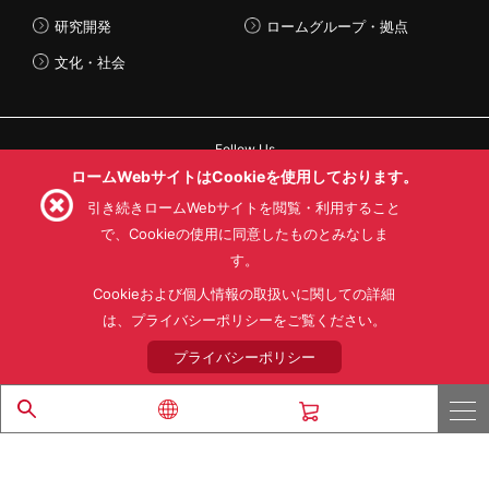
研究開発
ロームグループ・拠点
文化・社会
Follow Us
ロームWebサイトはCookieを使用しております。
引き続きロームWebサイトを閲覧・利用すること
で、Cookieの使用に同意したものとみなしま
す。
利用規約
利用目的
SNS利用規約
プライバシーポリシー
サイトマップ
Cookieおよび個人情報の取扱いに関しての詳細
ローム製品の販売に関する標準契約条件書(PDF)
は、プライバシーポリシーをご覧ください。
プライバシーポリシー
© 1997 - 2026 ROHM CO., LTD. ALL RIGHTS RESERVED.