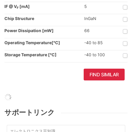
IF @ V
[mA]
5
F
Chip Structure
InGaN
Power Dissipation [mW]
66
Operating Temperature[°C]
-40 to 85
Storage Temperature [°C]
-40 to 100
FIND SIMILAR
サポートリンク
エレクトロニクス豆知識