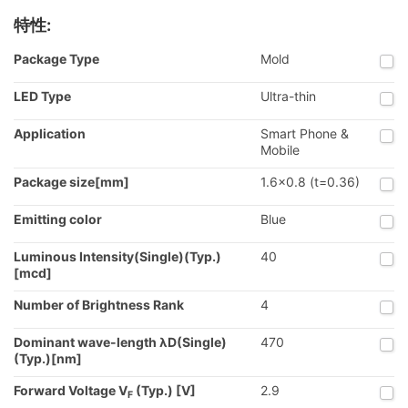
特性:
Package Type
Mold
LED Type
Ultra-thin
Application
Smart Phone &
Mobile
Package size[mm]
1.6x0.8 (t=0.36)
Emitting color
Blue
Luminous Intensity(Single)(Typ.)
40
[mcd]
Number of Brightness Rank
4
Dominant wave-length λD(Single)
470
(Typ.)[nm]
Forward Voltage V
(Typ.) [V]
2.9
F