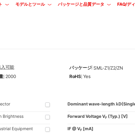
ト
モデルとツール
パッケージと品質データ
FAQ/
購入可能
パッケージ
|
SML-Z1/Z2/ZN
量
2000
RoHS
Yes
|
|
lector
Dominant wave-length λD(Singl
h Brightness
Forward Voltage V
(Typ.) [V]
F
ustrial Equipment
IF @ V
[mA]
F