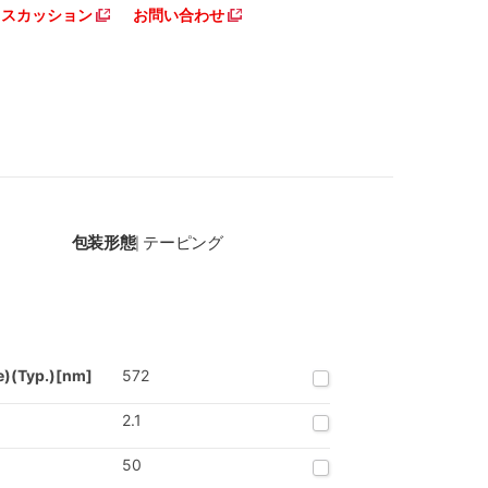
ディスカッション
お問い合わせ
包装形態
テーピング
|
e)(Typ.)[nm]
572
2.1
50