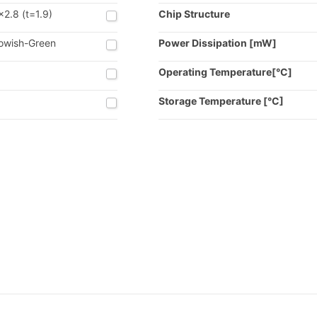
x2.8 (t=1.9)
Chip Structure
lowish-Green
Power Dissipation [mW]
Operating Temperature[°C]
Storage Temperature [°C]