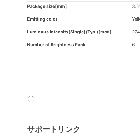
Package size[mm]
3.5
Emitting color
Yel
Luminous Intensity(Single)(Typ.)[mcd]
224
Number of Brightness Rank
6
サポートリンク