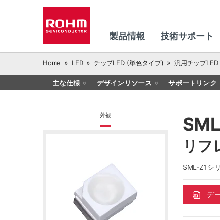
製品情報
技術サポート
Home
LED
チップLED (単色タイプ)
汎用チップLED
主な仕様
デザインリソース
サポートリンク
外観
SML
リフ
SML-Z1
デ