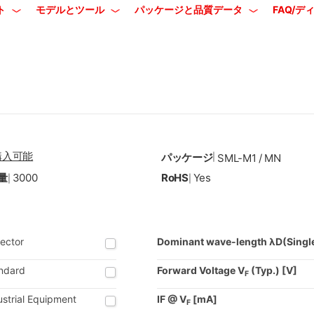
ト
モデルとツール
パッケージと品質データ
FAQ/
購入可能
パッケージ
|
SML-M1 / MN
量
3000
RoHS
Yes
|
|
lector
Dominant wave-length λD(Singl
ndard
Forward Voltage V
(Typ.) [V]
F
ustrial Equipment
IF @ V
[mA]
F