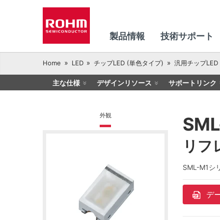
製品情報
技術サポート
Home
LED
チップLED (単色タイプ)
汎用チップLED
主な仕様
デザインリソース
サポートリンク
外観
SML
リフ
SML-M
デ