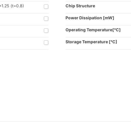
x1.25 (t=0.8)
Chip Structure
d
Power Dissipation [mW]
Operating Temperature[°C]
Storage Temperature [°C]