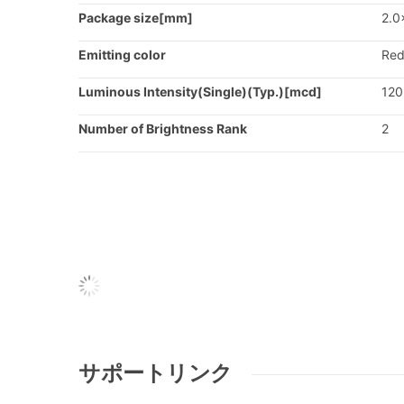
Package size[mm]
2.0
Emitting color
Re
Luminous Intensity(Single)(Typ.)[mcd]
120
Number of Brightness Rank
2
サポートリンク