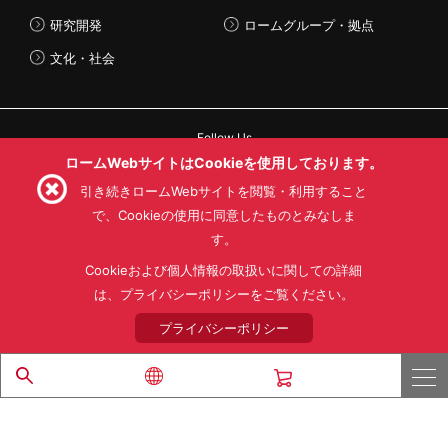
研究開発
ロームグループ・拠点
文化・社会
Follow Us
ロームWebサイトはCookieを使用しております。
引き続きロームWebサイトを閲覧・利用すること
で、Cookieの使用に同意したものとみなしま
す。
利用規約
利用目的
SNS利用規約
プライバシーポリシー
サイトマップ
Cookieおよび個人情報の取扱いに関しての詳細
ローム製品の販売に関する標準契約条件書(PDF)
は、プライバシーポリシーをご覧ください。
プライバシーポリシー
© 1997 - 2026 ROHM CO., LTD. ALL RIGHTS RESERVED.