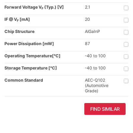
Forward Voltage V
(Typ.) [V]
2.1
F
IF @ V
[mA]
20
F
Chip Structure
AlGaInP
Power Dissipation [mW]
87
Operating Temperature[°C]
-40 to 100
Storage Temperature [°C]
-40 to 100
Common Standard
AEC-Q102
(Automotive
Grade)
FIND SIMILAR