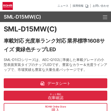
ニュース
採用情報
お問い合わせ
SML-D15MW(C)
SML-D15MW(C)
車載対応 光度単ランク対応 業界標準1608サ
イズ 黄緑色チップLED
SML-D1(C)シリーズは、AEC-Q102に準拠した車載グレードの小
型表面実装タイプのチップLEDです。豊富なカラー＆光度ラインア
ップで、市場実績も豊富な大量生産パッケージです。
データシート
ネット商社
在庫確認
ROHM Online Store
購入