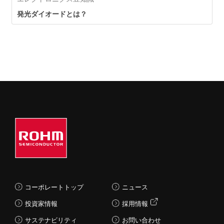
汎用チップLED (単色タイ
プ)
発光ダイオードとは？
コーポレートトップ
ニュース
投資家情報
採用情報
サステナビリティ
お問い合わせ