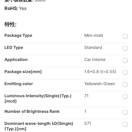
|
RoHS
Yes
|
特性:
Package Type
Mini-mold
LED Type
Standard
Application
Car Interior
Package size[mm]
1.6x0.8 (t=0.55)
Emitting color
Yellowish-Green
Luminous Intensity(Single)(Typ.)
71
[mcd]
Number of Brightness Rank
1
Dominant wave-length λD(Single)
571
(Typ.)[nm]