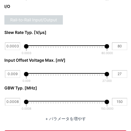
I/O
Rail-to-Rail Input/Output
Slew Rate Typ. [V/µs]
0.0003
80.0000
Input Offset Voltage Max. [mV]
0.009
27.000
GBW Typ. [MHz]
0.0008
150.0000
+ パラメータを増やす