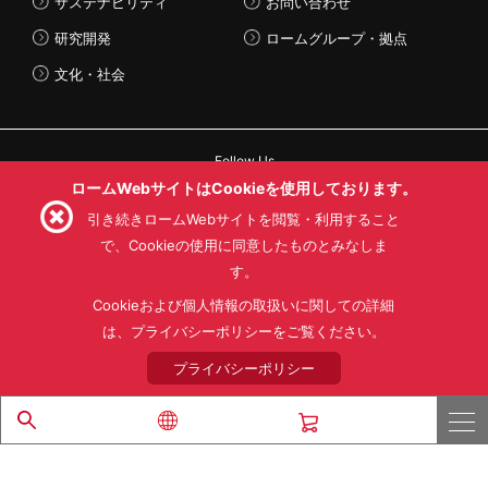
サステナビリティ
お問い合わせ
研究開発
ロームグループ・拠点
文化・社会
Follow Us
ロームWebサイトはCookieを使用しております。
引き続きロームWebサイトを閲覧・利用すること
で、Cookieの使用に同意したものとみなしま
す。
利用規約
利用目的
SNS利用規約
プライバシーポリシー
サイトマップ
Cookieおよび個人情報の取扱いに関しての詳細
ローム製品の販売に関する標準契約条件書(PDF)
は、プライバシーポリシーをご覧ください。
プライバシーポリシー
© 1997 - 2026 ROHM CO., LTD. ALL RIGHTS RESERVED.