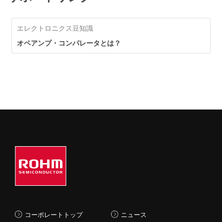
定制御できます。
エレクトロニクス豆知識
ロームの革新的な
「NANO」電源技術
オペアンプ・コンパレータとは？
コーポレートトップ
ニュース