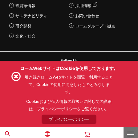
投資家情報
採用情報
サステナビリティ
お問い合わせ
研究開発
ロームグループ・拠点
文化・社会
Follow Us
ロームWebサイトはCookieを使用しております。
引き続きロームWebサイトを閲覧・利用すること
で、Cookieの使用に同意したものとみなしま
す。
利用規約
利用目的
SNS利用規約
プライバシーポリシー
サイトマップ
Cookieおよび個人情報の取扱いに関しての詳細
ローム製品の販売に関する標準契約条件書(PDF)
は、プライバシーポリシーをご覧ください。
プライバシーポリシー
© 1997 - 2026 ROHM CO., LTD. ALL RIGHTS RESERVED.