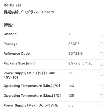
RoHS
Yes
|
長期供給プログラム
10 Years
|
特性:
Channel
1
Package
SSOP5
Reference Code
SOT23-5
Package Size [mm]
2.9x2.8 (t=1.25)
Power Supply (Min.) [V] (+5V=5,
2.5
±5V=10)
Operating Temperature (Min.) [°C]
-40
Operating Temperature (Max.) [°C]
125
Power Supply (Max.) [V] (+5V=5,
5.5