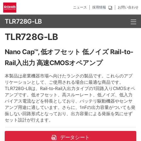
ニュース
採用情報
お問い合わせ
TLR728G-LB
TLR728G-LB
Nano Cap™, 低オフセット 低ノイズ Rail-to-
Rail入出力 高速CMOSオペアンプ
本製品は産業機器市場へ向けたランクの製品です。これらのアプ
リケーションとして、ご使用される場合に最適な商品です。
TLR728G-LBは、Rail-to-Rail入出力タイプの1回路入りCMOSオペ
アンプです。低オフセット、高スルーレート、低ノイズ、低入力
バイアス電流などを特長としており、バッテリ駆動機器やセンサ
アンプ用途に適しています。さらに、1nFの出力容量がついても発
振しない回路形式となっており、出力容量による発振を気にせず
セット設計が行えます。
データシート