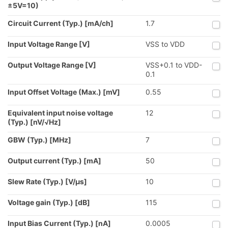
±5V=10)
Circuit Current (Typ.) [mA/ch]
1.7
Input Voltage Range [V]
VSS to VDD
Output Voltage Range [V]
VSS+0.1 to VDD-
0.1
Input Offset Voltage (Max.) [mV]
0.55
Equivalent input noise voltage
12
(Typ.) [nV/√Hz]
GBW (Typ.) [MHz]
7
Output current (Typ.) [mA]
50
Slew Rate (Typ.) [V/µs]
10
Voltage gain (Typ.) [dB]
115
Input Bias Current (Typ.) [nA]
0.0005