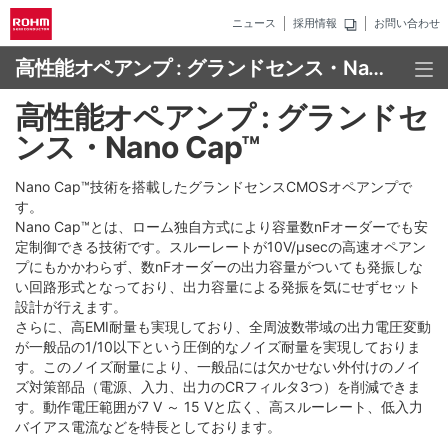
ニュース
採用情報
お問い合わせ
高性能オペアンプ : グランドセンス・Nano Cap™
高性能オペアンプ : グランドセ
ンス・Nano Cap™
Nano Cap™技術を搭載したグランドセンスCMOSオペアンプで
す。
Nano Cap™とは、ローム独自方式により容量数nFオーダーでも安
定制御できる技術です。スルーレートが10V/μsecの高速オペアン
プにもかかわらず、数nFオーダーの出力容量がついても発振しな
い回路形式となっており、出力容量による発振を気にせずセット
設計が行えます。
さらに、高EMI耐量も実現しており、全周波数帯域の出力電圧変動
が一般品の1/10以下という圧倒的なノイズ耐量を実現しておりま
す。このノイズ耐量により、一般品には欠かせない外付けのノイ
ズ対策部品（電源、入力、出力のCRフィルタ3つ）を削減できま
す。動作電圧範囲が7 V ～ 15 Vと広く、高スルーレート、低入力
バイアス電流などを特長としております。