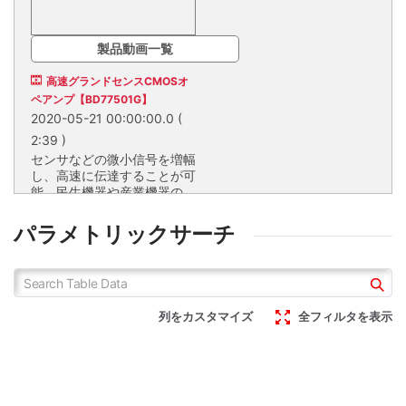
製品動画一覧
高速グランドセンスCMOSオ
ペアンプ【BD77501G】
2020-05-21 00:00:00.0
(
2:39 )
センサなどの微小信号を増幅
し、高速に伝達することが可
能。民生機器や産業機器の異
常検出に貢献。
センサなどの微小信号を増幅
し、高速に伝達することが可
パラメトリックサーチ
能。民生機器や産業機器の異
常検出に貢献。
EMARMOUR™
列をカスタマイズ
全フィルタを表示
Nano Cap™ 高速グラ
ンドセンス 高EMI耐量
CMOSオペアンプ
BD77501G