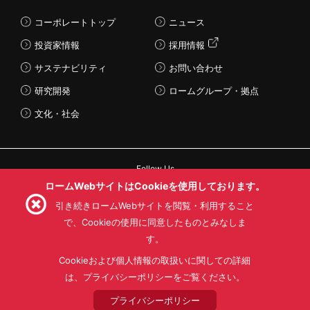
コーポレートトップ
ニュース
投資家情報
採用情報
サステナビリティ
お問い合わせ
研究開発
ロームグループ・拠点
文化・社会
Follow Us
ロームWebサイトはCookieを使用しております。
引き続きロームWebサイトを閲覧・利用すること
で、Cookieの使用に同意したものとみなしま
す。
利用規約
利用目的
SNS利用規約
プライバシーポリシー
サイトマップ
Cookieおよび個人情報の取扱いに関しての詳細
ローム製品の販売に関する標準契約条件書(PDF)
は、プライバシーポリシーをご覧ください。
プライバシーポリシー
© 1997 - 2026 ROHM CO., LTD. ALL RIGHTS RESERVED.