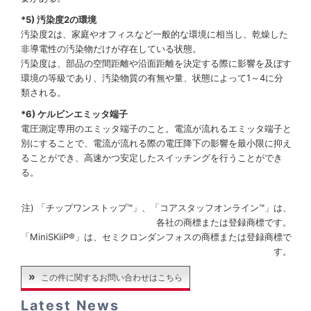
*5) 汚染度2の環境
汚染度2は、家庭やオフィスなど一般的な環境に相当し、乾燥した
非導電性の汚染物だけが存在している状態。
汚染度は、部品の空間距離や沿面距離を決定する際に影響を及ぼす
環境の等級であり、汚染物質の有無や量、状態によって1～4に分
類される。
*6) ケルビンエミッタ端子
電圧測定専用のエミッタ端子のこと。電流が流れるエミッタ端子と
別にすることで、電流が流れる際の電圧降下の影響を最小限に抑え
ることができ、高速かつ安定したスイッチングを行うことができ
る。
注) 「チップワンストップ™」、「コアスタッフオンライン™」は、
各社の商標または登録商標です。
「MiniSKiiP®」は、セミクロンダンフォスの商標または登録商標で
す。
この件に関するお問い合わせはこちら
Latest News