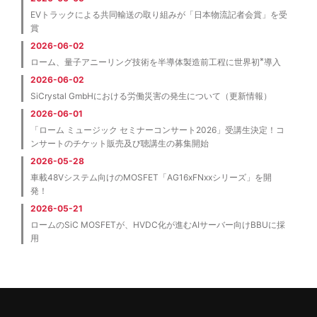
EVトラックによる共同輸送の取り組みが「日本物流記者会賞」を受
賞
2026-06-02
※
ローム、量子アニーリング技術を半導体製造前工程に世界初
導入
2026-06-02
SiCrystal GmbHにおける労働災害の発生について（更新情報）
2026-06-01
「ローム ミュージック セミナーコンサート2026」受講生決定！コ
ンサートのチケット販売及び聴講生の募集開始
2026-05-28
車載48Vシステム向けのMOSFET「AG16xFNxxシリーズ」を開
発！
2026-05-21
ロームのSiC MOSFETが、HVDC化が進むAIサーバー向けBBUに採
用