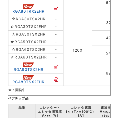
69
RGA80TRX2EHR
☆RGA30TSX2HR
-
32
☆RGA30TSX2EHR
-
☆RGA50TSX2HR
-
49
☆RGA50TSX2EHR
-
☆RGA60TSX2HR
-
1200
54
☆RGA60TSX2EHR
-
RGA80TSX2HR
69
RGA80TSX2EHR
☆：開発中
ベアチップ品
品番
コレクター・
コレクタ電流
導通損失
エミッタ間電圧
I
（T
=100℃）
V
C
C
CE(sat)
V
[V]
[A]
（typ.）
CES