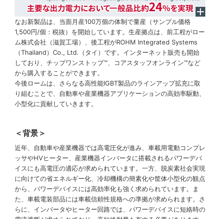
なお新製品は、当面月産100万個の体制で量産（サンプル価格
1,500円/個：税抜）を開始しています。生産拠点は、前工程がロー
ム株式会社（滋賀工場）、後工程がROHM Integrated Systems
（Thailand）Co., Ltd.（タイ）です。インターネット販売も開始
しており、チップワンストップ™、コアスタッフオンライン™など
から購入することができます。
今後ロームは、さらなる高性能IGBT製品のラインアップ拡充に取
り組むことで、自動車や産業機器アプリケーションの高効率駆動、
小型化に貢献していきます。
＜背景＞
近年、自動車や産業機器では高電圧化が進み、車載用電動コンプレ
ッサやHVヒーター、産業機器インバータに搭載されるパワーデバ
イスにも高電圧の適応が求められています。一方、脱炭素社会実現
に向けての省エネルギー化、冷却機構の簡素化や筐体小型化の観点
から、パワーデバイスには高効率化も強く求められています。ま
た、車載電装部品には車載信頼性規格への準拠が求められます。さ
らに、インバータやヒーター回路では、パワーデバイスに短絡時の