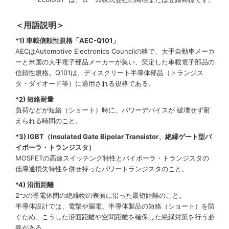
＜用語説明＞
*1) 車載信頼性規格「AEC-Q101」
AECはAutomotive Electronics Councilの略で、大手自動車メーカ
ーと米国の大手電子部品メーカーが集い、策定した車載電子部品の
信頼性規格。Q101は、ディスクリート半導体部品（トランジス
タ・ダイオード等）に適用される規格である。
*2) 短絡耐量
負荷などが短絡（ショート）時に、パワーデバイスが 破壊せず耐
えられる時間のこと。
*3) IGBT（Insulated Gate Bipolar Transistor、絶縁ゲート型バ
イポーラ・トランジスタ）
MOSFETの高速スイッチング特性とバイポーラ・トランジスタの
低導通損失特性を併せ持ったパワートランジスタのこと。
*4) 沿面距離
2つの導電体間の絶縁物の表面に沿った最短距離のこと。
半導体設計では、電撃や漏電、半導体製品の短絡（ショート）を防
ぐため、こうした沿面距離や空間距離を確保した絶縁対策を行う必
要がある。