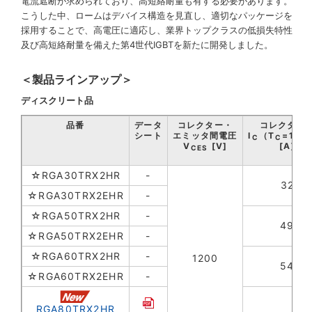
電流遮断が求められており、高短絡耐量も有する必要があります。
こうした中、ロームはデバイス構造を見直し、適切なパッケージを
採用することで、高電圧に適応し、業界トップクラスの低損失特性
及び高短絡耐量を備えた第4世代IGBTを新たに開発しました。
＜製品ラインアップ＞
ディスクリート品
品番
データ
コレクター・
コレクタ電
シート
エミッタ間電圧
I
（T
=100
C
C
V
[V]
[A]
CES
☆RGA30TRX2HR
-
32
☆RGA30TRX2EHR
-
☆RGA50TRX2HR
-
49
☆RGA50TRX2EHR
-
☆RGA60TRX2HR
-
1200
54
☆RGA60TRX2EHR
-
RGA80TRX2HR