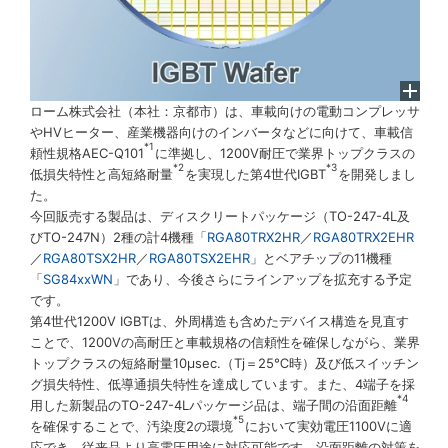
ローム株式会社（本社：京都市）は、車載向けの電動コンプレッサ
やHVヒーター、産業機器向けのインバータなどに向けて、車載信
*1
頼性規格AEC-Q101
に準拠し、1200V耐圧で業界トップクラスの
*2
*3
低損失特性と高短絡耐量
を実現した第4世代IGBT
を開発しまし
た。
今回販売する製品は、ディスクリートパッケージ（TO-247-4L及
びTO-247N）2種の計4機種「
RGA80TRX2HR
／
RGA80TRX2EHR
／
RGA80TSX2HR
／
RGA80TSX2EHR
」とベアチップの11機種
「
SG84xxWN
」であり、今後さらにラインアップを拡充する予定
です。
第4世代1200V IGBTは、外周構造も含めたデバイス構造を見直す
ことで、1200Vの高耐圧と車載規格の信頼性を確保しながら、業界
トップクラスの短絡耐量10µsec.（Tj＝25℃時）及び低スイッチン
グ損失特性、低導通損失特性を達成しています。また、4端子を採
*4
用した新製品のTO-247-4Lパッケージ品は、端子間の沿面距離
*5
を確保することで、汚染度2の環境
において実効電圧1100Vに適
応でき、従来品より高電圧用途に対応可能です。沿面距離の対策を