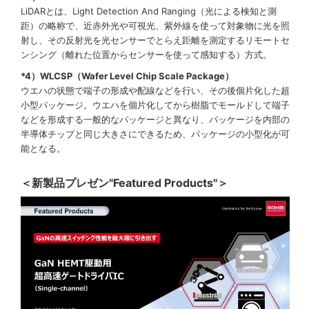
LiDARとは、Light Detection And Ranging（光による検知と測
距）の略称で、近赤外光や可視光、紫外線を使って対象物に光を照
射し、その反射光を光センサーでとらえ距離を測定するリモートセ
ンシング（離れた位置からセンサーを使って感知する）方式。
*4）WLCSP（Wafer Level Chip Scale Package）
ウエハの状態で端子の形成や配線などを行い、その後個片化した超
小型パッケージ。ウエハを個片化してから樹脂でモールドして端子
などを形成する一般的なパッケージと異なり、パッケージを内部の
半導体チップと同じ大きさにできるため、パッケージの小型化が可
能となる。
＜新製品プレゼン"Featured Products"＞