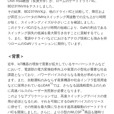
Chin Hsia教授（長庚大学）が、ロームのゲートドライバIC、
BD2311NVXをテストしました。
その結果、BD2311NVXは、他のドライバICと比較して、降圧およ
び昇圧コンバータの1MHzスイッチング周波数での立ち上がり時間
が短く、スイッチングノイズが小さいことを確認しました。
このドライバICの立ち上がり時間の短縮により、GaNの利点である
スイッチング損失の低減を最大限引き出すことに貢献するでしょ
う。また、電源やドライバなどにおけるアナログ技術にも強みを持
つロームのGaNソリューションに期待しています。
＜背景＞
近年、IoT機器の増加で需要が拡大しているサーバーシステムなど
において、電源部の電力変換効率向上や装置の小型化が重要な社会
課題となっており、パワーデバイスのさらなる進化が求められてい
ます。また、自動運転のみならず産業機器や社会インフラ監視用途
*3
などに採用されているLiDAR
では、さらなる認識精度向上のため
に高速パルスのレーザー光照射が必要となります。
このようなアプリケーションでは、高速スイッチングデバイスの使
用が必須となるため、それを可能にするGaNデバイスのリリース
に併せて、その性能を最大限に引き出す超高速駆動のゲートドライ
*4
バICを開発しました。さらに、より小型のWLCSP
商品も随時リ