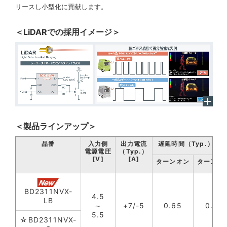
リースし小型化に貢献します。
＜LiDARでの採用イメージ＞
＜製品ラインアップ＞
品番
入力側
出力電流
遅延時間（Typ.）[ns
電源電圧
（Typ.）
[V]
[A]
ターンオン
ターンオ
BD2311NVX-
4.5
LB
～
+7/-5
0.65
0.70
5.5
☆BD2311NVX-