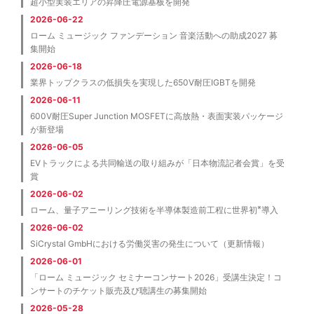
超小型実装エリアの昇降圧電源基板を開発
2026-06-22
ローム ミュージック ファンデーション 音楽活動への助成2027 募
集開始
2026-06-18
業界トップクラスの低損失を実現した650V耐圧IGBTを開発
2026-06-11
600V耐圧Super Junction MOSFETに高放熱・表面実装パッケージ
が新登場
2026-06-05
EVトラックによる共同輸送の取り組みが「日本物流記者会賞」を受
賞
2026-06-02
※
ローム、量子アニーリング技術を半導体製造前工程に世界初
導入
2026-06-02
SiCrystal GmbHにおける労働災害の発生について（更新情報）
2026-06-01
「ローム ミュージック セミナーコンサート2026」受講生決定！コ
ンサートのチケット販売及び聴講生の募集開始
2026-05-28