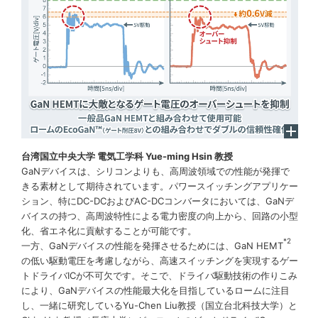
台湾国立中央大学 電気工学科 Yue-ming Hsin 教授
GaNデバイスは、シリコンよりも、高周波領域での性能が発揮で
きる素材として期待されています。パワースイッチングアプリケー
ション、特にDC-DCおよびAC-DCコンバータにおいては、GaNデ
バイスの持つ、高周波特性による電力密度の向上から、回路の小型
化、省エネ化に貢献することが可能です。
*2
一方、GaNデバイスの性能を発揮させるためには、GaN HEMT
の低い駆動電圧を考慮しながら、高速スイッチングを実現するゲー
トドライバICが不可欠です。そこで、ドライバ駆動技術の作りこみ
により、GaNデバイスの性能最大化を目指しているロームに注目
し、一緒に研究しているYu-Chen Liu教授（国立台北科技大学）と