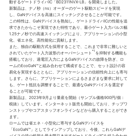
動するゲートドライバIC「BD2311NVX-LB」を開発しました。
新製品は、ナノ秒（ns）オーダーのゲート駆動スピードを実現
し、GaNデバイスを高速にスイッチングさせることが可能です。
この特性は、GaNデバイスを熟知し、ゲートドライバICの性能を追
求できたからこそ実現できた特性であり、最小ゲート入力パルス幅
1.25ナノ秒での高速スイッチングにより、アプリケーションの小型
化、省エネ化、高性能化に貢献します。
また、独自の駆動方式を採用することで、これまで非常に難しいと
*1
されていたゲート入力波形のオーバーシュート
を抑制する機能も
搭載しており、過電圧入力によるGaNデバイスの故障を防ぎ、ロ
ームのEcoGaN™と組み合わせて構成することで、セット設計の容
易化を実現するとともに、アプリケーションの信頼性向上にも寄与
します。さらに、アプリケーションによるさまざまな要求に対して
も、ゲート抵抗を調整することで、最適なGaNデバイスを選定す
ることが可能です。
新製品は、2023年9月より量産を開始（サンプル価格900円/個：
税抜）しています。インターネット販売も開始しており、チップワ
ンストップやコアスタッフオンラインなどから購入することができ
ます。
ロームでは省エネ・小型化に寄与するGaNデバイスを
「EcoGaN™」としてラインアップしており、今後、これらGaNデ
バイスの持つ性能を最大限引き出すゲートドライバICを組み合わせ