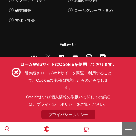
サステナビリティ
お問い合わせ
研究開発
ロームグループ・拠点
文化・社会
Follow Us
ロームWebサイトはCookieを使用しております。
引き続きロームWebサイトを閲覧・利用すること
利用規約
利用目的
SNS利用規約
で、Cookieの使用に同意したものとみなしま
プライバシーポリシー
サイトマップ
す。
ローム製品の販売に関する標準契約条件書(PDF)
Cookieおよび個人情報の取扱いに関しての詳細
© 1997 - 2026 ROHM CO., LTD. ALL RIGHTS RESERVED.
は、プライバシーポリシーをご覧ください。
プライバシーポリシー