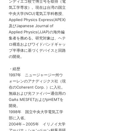
ンディエゴ校で博士号を取得（電
気工学専攻）。現在は台湾の国立
中央大学(NCU)電気工学科教授、
Applied Physics Express(APEX)
及びJapanese Journal of
Applied Physics(JJAP)の海外編
集者を務める。研究対象は、ヘテ
ロ構造およびワイドバンドギャッ
プ半導体に基づくデバイスと回路
の開発。
・経歴
1997年 ニュージャージー州ウ
ォーレンのアナディジクス社（現
在のCoherent Corp. ）に入社。
無線および光ファイバー通信用の
GaAs MESFETおよびpHEMTを
開発。
1998年 国立中央大学電気工学
部に入省。
2004年～2005年 イリノイ大学
アーバナ・シャンペーン校客員研