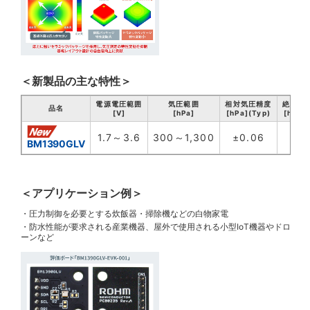
＜新製品の主な特性＞
電源電圧範囲
気圧範囲
相対気圧精度
絶対気
品名
[V]
[hPa]
[hPa](Typ)
[hPa]
1.7～3.6
300～1,300
±0.06
±
BM1390GLV
＜アプリケーション例＞
・圧力制御を必要とする炊飯器・掃除機などの白物家電
・防水性能が要求される産業機器、屋外で使用される小型IoT機器やドロ
ーンなど