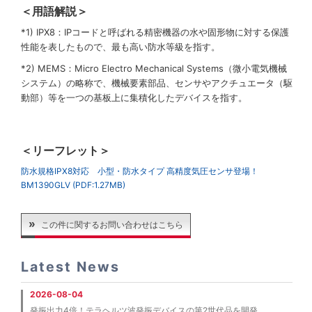
＜用語解説＞
*1) IPX8：IPコードと呼ばれる精密機器の水や固形物に対する保護
性能を表したもので、最も高い防水等級を指す。
*2) MEMS：Micro Electro Mechanical Systems（微小電気機械
システム）の略称で、機械要素部品、センサやアクチュエータ（駆
動部）等を一つの基板上に集積化したデバイスを指す。
＜リーフレット＞
防水規格IPX8対応 小型・防水タイプ 高精度気圧センサ登場！
BM1390GLV (PDF:1.27MB)
この件に関するお問い合わせはこちら
Latest News
2026-08-04
発振出力4倍！テラヘルツ波発振デバイスの第2世代品を開発