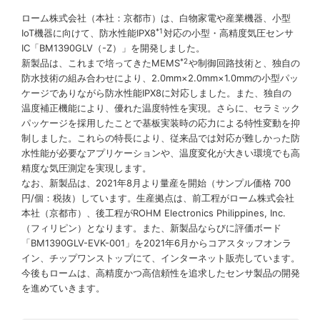
ローム株式会社（本社：京都市）は、白物家電や産業機器、小型
*1
IoT機器に向けて、防水性能IPX8
対応の小型・高精度気圧センサ
IC「BM1390GLV（-Z）」を開発しました。
*2
新製品は、これまで培ってきたMEMS
や制御回路技術と、独自の
防水技術の組み合わせにより、2.0mm×2.0mm×1.0mmの小型パッ
ケージでありながら防水性能IPX8に対応しました。また、独自の
温度補正機能により、優れた温度特性を実現。さらに、セラミック
パッケージを採用したことで基板実装時の応力による特性変動を抑
制しました。これらの特長により、従来品では対応が難しかった防
水性能が必要なアプリケーションや、温度変化が大きい環境でも高
精度な気圧測定を実現します。
なお、新製品は、2021年8月より量産を開始（サンプル価格 700
円/個：税抜）しています。生産拠点は、前工程がローム株式会社
本社（京都市）、後工程がROHM Electronics Philippines, Inc.
（フィリピン）となります。また、新製品ならびに評価ボード
「BM1390GLV-EVK-001」を2021年6月からコアスタッフオンラ
イン、チップワンストップにて、インターネット販売しています。
今後もロームは、高精度かつ高信頼性を追求したセンサ製品の開発
を進めていきます。