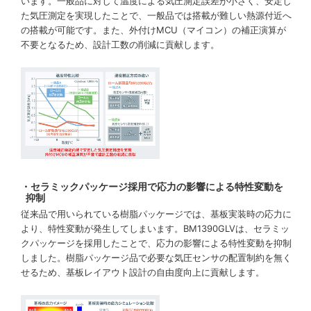
います。一般品に対して温度による気圧測定誤差が小さく、安定し
た気圧測定を実現したことで、一般品では搭載が難しい熱源付近へ
の搭載が可能です。また、外付けMCU（マイコン）の補正演算が
不要となるため、設計工数の削減に貢献します。
・セラミックパッケージ採用で応力の影響による特性変動を
抑制
従来品で用いられている樹脂パッケージでは、基板実装時の応力に
より、特性変動が発生してしまいます。BM1390GLVは、セラミッ
クパッケージを採用したことで、応力の影響による特性変動を抑制
しました。樹脂パッケージ品で必要な気圧センサの配置制約を無く
せるため、基板レイアウト設計の自由度向上に貢献します。