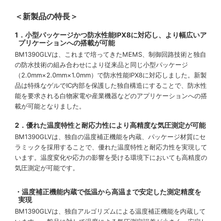
＜新製品の特長＞
1．小型パッケージかつ防水性能IPX8に対応し、より幅広いア
プリケーションへの搭載が可能
BM1390GLVは、これまで培ってきたMEMS、制御回路技術と独自
の防水技術の組み合わせにより従来品と同じ小型パッケージ
（2.0mm×2.0mm×1.0mm）で防水性能IPX8に対応しました。新製
品は特殊なゲルでIC内部を保護した独自構造にすることで、防水性
能を要求される白物家電や産業機器などのアプリケーションへの搭
載が可能となりました。
2．優れた温度特性と耐応力性により高精度な気圧測定が可能
BM1390GLVは、独自の温度補正機能を内蔵、パッケージ材質にセ
ラミックを採用することで、優れた温度特性と耐応力性を実現して
います。温度変化や応力の影響を受ける環境下においても高精度の
気圧測定が可能です。
・温度補正機能内蔵で低温から高温まで安定した測定精度を
実現
BM1390GLVは、独自アルゴリズムによる温度補正機能を内蔵して