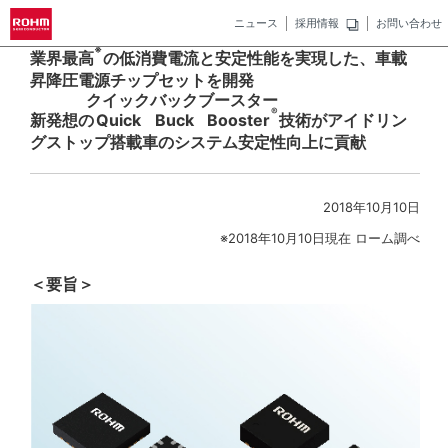
ニュース
採用情報
お問い合わせ
※
業界最高
の低消費電流と安定性能を実現した、車載
昇降圧電源チップセットを開発
クイック
バック
ブースター
®
新発想の
Quick
Buck
Booster
技術がアイドリン
グストップ搭載車のシステム安定性向上に貢献
2018年10月10日
※2018年10月10日現在 ローム調べ
＜要旨＞