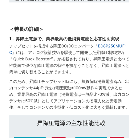
＜特長の詳細＞
1．昇降圧電源で、業界最高の低消費電流と応答性を実現
チップセットを構成する降圧DC/DCコンバータ「
BD8P250MUF-
C
」には、アナログ設計技術を駆使して開発した昇降圧制御技術
®
「Quick Buck Booster
」が搭載されており、昇降圧電源と比べて
性能面で優位な降圧電源の特性を損なうことなく、昇降圧電源へと
簡単に切り替えることができます。
このため、昇降圧チップセット時にも、無負荷時消費電流8µA、出
力コンデンサ44µFで出力電圧変動±100mV動作を実現できるた
め、業界最高の昇降圧電源（消費電流は一般品比70%減、出力コン
デンサは50%減）としてアプリケーションの省電力化と安定動
作、そしてコンデンサの小型化・低コスト化に大きく貢献します。