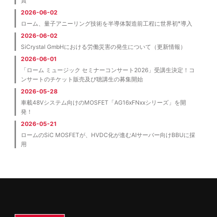
賞
2026-06-02
※
ローム、量子アニーリング技術を半導体製造前工程に世界初
導入
2026-06-02
SiCrystal GmbHにおける労働災害の発生について（更新情報）
2026-06-01
「ローム ミュージック セミナーコンサート2026」受講生決定！コ
ンサートのチケット販売及び聴講生の募集開始
2026-05-28
車載48Vシステム向けのMOSFET「AG16xFNxxシリーズ」を開
発！
2026-05-21
ロームのSiC MOSFETが、HVDC化が進むAIサーバー向けBBUに採
用