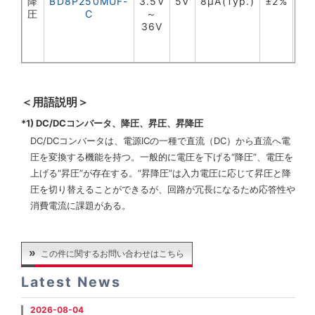
降
BD8P250MUF-
3.5V
5V
8µA(Typ.)
±2%
2.
圧
C
～
36V
＜用語説明＞
*1) DC/DCコンバータ、降圧、昇圧、昇降圧
DC/DCコンバータは、電源ICの一種で直流（DC）から直流へ電
圧を変換する機能を持つ。一般的に電圧を下げる“降圧”、電圧を
上げる“昇圧”が存在する。“昇降圧”は入力電圧に応じて昇圧と降
圧を切り替えることができるが、回路が冗長になるため応答性や
消費電流に課題がある。
この件に関するお問い合わせはこちら
Latest News
2026-08-04