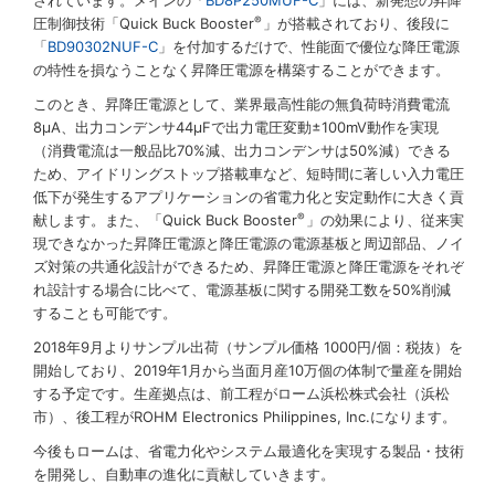
されています。メインの「
BD8P250MUF-C
」には、新発想の昇降
®
圧制御技術「Quick Buck Booster
」が搭載されており、後段に
「
BD90302NUF-C
」を付加するだけで、性能面で優位な降圧電源
の特性を損なうことなく昇降圧電源を構築することができます。
このとき、昇降圧電源として、業界最高性能の無負荷時消費電流
8µA、出力コンデンサ44µFで出力電圧変動±100mV動作を実現
（消費電流は一般品比70%減、出力コンデンサは50%減）できる
ため、アイドリングストップ搭載車など、短時間に著しい入力電圧
低下が発生するアプリケーションの省電力化と安定動作に大きく貢
®
献します。また、「Quick Buck Booster
」の効果により、従来実
現できなかった昇降圧電源と降圧電源の電源基板と周辺部品、ノイ
ズ対策の共通化設計ができるため、昇降圧電源と降圧電源をそれぞ
れ設計する場合に比べて、電源基板に関する開発工数を50%削減
することも可能です。
2018年9月よりサンプル出荷（サンプル価格 1000円/個：税抜）を
開始しており、2019年1月から当面月産10万個の体制で量産を開始
する予定です。生産拠点は、前工程がローム浜松株式会社（浜松
市）、後工程がROHM Electronics Philippines, Inc.になります。
今後もロームは、省電力化やシステム最適化を実現する製品・技術
を開発し、自動車の進化に貢献していきます。