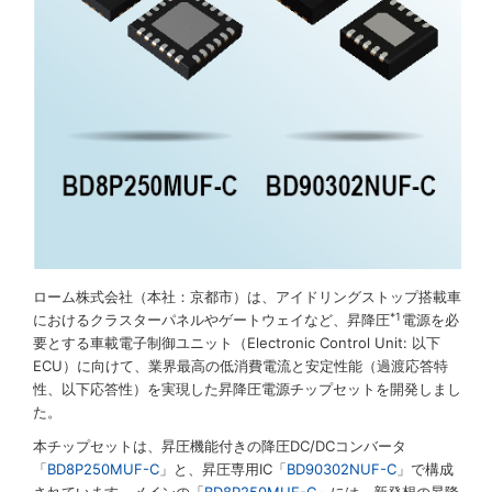
ローム株式会社（本社：京都市）は、アイドリングストップ搭載車
*1
におけるクラスターパネルやゲートウェイなど、昇降圧
電源を必
要とする車載電子制御ユニット（Electronic Control Unit: 以下
ECU）に向けて、業界最高の低消費電流と安定性能（過渡応答特
性、以下応答性）を実現した昇降圧電源チップセットを開発しまし
た。
本チップセットは、昇圧機能付きの降圧DC/DCコンバータ
「
BD8P250MUF-C
」と、昇圧専用IC「
BD90302NUF-C
」で構成