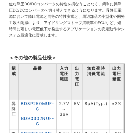
位な降圧DC/DCコンバータの特性を損なうことなく、簡単に昇降
圧DC/DCコンバータへ切り替えできるようになります。昇降圧電
源において降圧電源と同等の特性実現と、周辺部品の小型化や開発
工数の削減により、アイドリングストップ搭載車のECUなど、短
時間に著しい電圧低下が発生するアプリケーションの安定動作やシ
ステム最適化に貢献します。
＜その他の製品仕様＞
構
品番
入力
出
無負荷時
出力
成
電圧
力
消費電流
電圧
周
範囲
電
精度
圧
昇
BD8P250MUF-
2.7V
5V
8µA(Typ.)
±2%
2.
降
C
～
圧
36V
BD90302NUF-
C