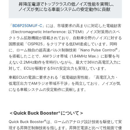
「
BD8P250MUF-C
」には、市場要求の高まりに対応した電磁妨害
（Electromagnetic Interference: 以下EMI）ノイズ対策用のスペ
クトラム拡散機能が搭載されており、自動車分野のノイズに対する
国際規範「CISPR25」をクリアする低EMI達成しています。同時
®
に、ローム独自の超高速パルス制御技術「Nano Pulse Control
」
を搭載したことで、AMラジオ帯域（1.84MHz Max.）に影響を与
えない2.2MHz動作を常時行いながら、最大で36Vの高電圧入力に
対して、ECUが駆動する5Vの安定出力も実現しています。
車載ECUの電源に要求される「低電磁妨害性能」「高電圧入力・
低電圧出力でAMラジオ帯域不干渉」を両立しており、ノイズが気
になる車載システムの安定動作に貢献します。
＜Quick Buck Booster
について＞
®
®
Quick Buck Booster
は、ロームのアナログ設計技術を駆使して実
現する昇降圧制御技術を指します。昇降圧電源と比べて性能面で優