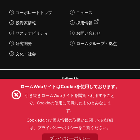
コーポレートトップ
ニュース
投資家情報
採用情報
サステナビリティ
お問い合わせ
研究開発
ロームグループ・拠点
文化・社会
Follow Us
ロームWebサイトはCookieを使用しております。
引き続きロームWebサイトを閲覧・利用すること
で、Cookieの使用に同意したものとみなしま
す。
利用規約
利用目的
SNS利用規約
プライバシーポリシー
サイトマップ
Cookieおよび個人情報の取扱いに関しての詳細
ローム製品の販売に関する標準契約条件書(PDF)
は、プライバシーポリシーをご覧ください。
プライバシーポリシー
© 1997 - 2026 ROHM CO., LTD. ALL RIGHTS RESERVED.