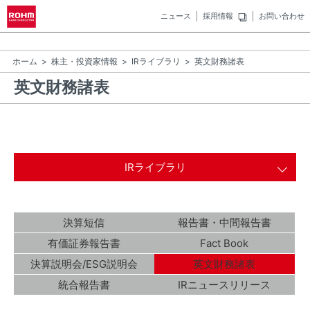
ニュース
採用情報
お問い合わせ
ホーム
株主・投資家情報
IRライブラリ
英文財務諸表
英文財務諸表
IRライブラリ
決算短信
報告書・中間報告書
有価証券報告書
Fact Book
決算説明会/ESG説明会
英文財務諸表
統合報告書
IRニュースリリース