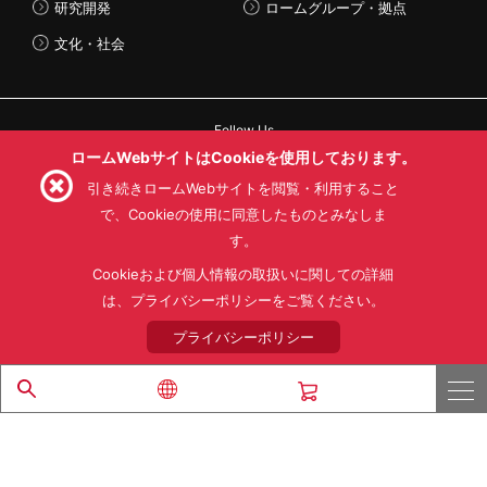
研究開発
ロームグループ・拠点
文化・社会
Follow Us
ロームWebサイトはCookieを使用しております。
引き続きロームWebサイトを閲覧・利用すること
で、Cookieの使用に同意したものとみなしま
す。
利用規約
利用目的
SNS利用規約
プライバシーポリシー
サイトマップ
Cookieおよび個人情報の取扱いに関しての詳細
ローム製品の販売に関する標準契約条件書(PDF)
は、プライバシーポリシーをご覧ください。
プライバシーポリシー
© 1997 - 2026 ROHM CO., LTD. ALL RIGHTS RESERVED.