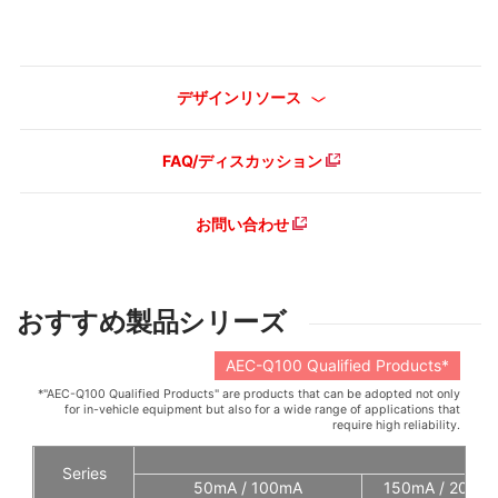
デザインリソース
FAQ/ディスカッション
お問い合わせ
おすすめ製品シリーズ
AEC-Q100 Qualified Products*
*"AEC-Q100 Qualified Products" are products that can be adopted not only
for in-vehicle equipment but also for a wide range of applications that
require high reliability.
Series
50mA / 100mA
150mA / 200mA