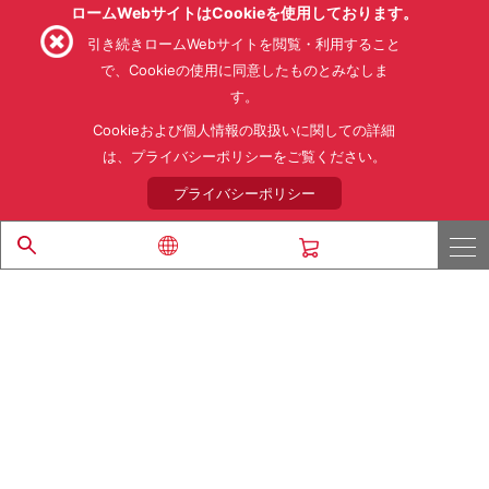
ロームWebサイトはCookieを使用しております。
引き続きロームWebサイトを閲覧・利用すること
で、Cookieの使用に同意したものとみなしま
す。
利用規約
利用目的
SNS利用規約
プライバシーポリシー
サイトマップ
Cookieおよび個人情報の取扱いに関しての詳細
ローム製品の販売に関する標準契約条件書(PDF)
は、プライバシーポリシーをご覧ください。
プライバシーポリシー
© 1997 - 2026 ROHM CO., LTD. ALL RIGHTS RESERVED.