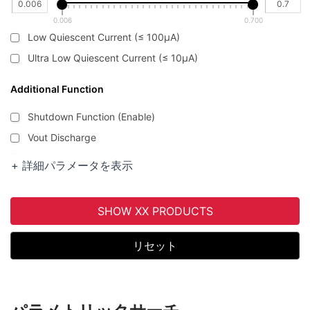
0.006
0.700
Low Quiescent Current (≤ 100μA)
Ultra Low Quiescent Current (≤ 10μA)
Additional Function
Shutdown Function (Enable)
Vout Discharge
Thermal Shut-down
+ 詳細パラメータを表示
Over Current Protection
Over Voltage Protection
SHOW XX PRODUCTS
Under Voltage Lock Out
Soft Start
リセット