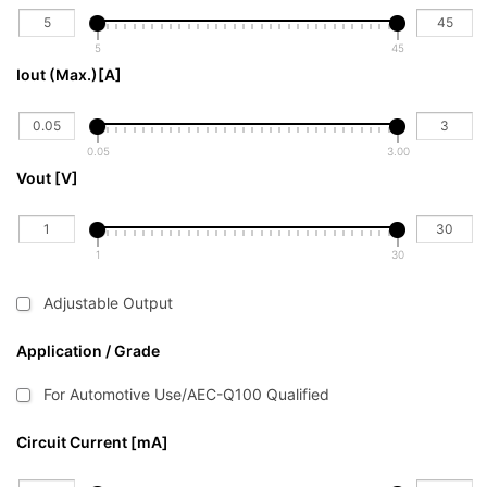
5
45
Iout (Max.)[A] 
0.05
3.00
Vout [V]
1
30
Adjustable Output
Application / Grade
For Automotive Use/AEC-Q100 Qualified
Circuit Current [mA]