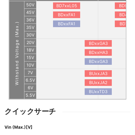
50V
BD7xxL05
BD9xx
45V
BDxxFA1
BD4xxS
36V
Withstand Voltage (Max.)
BDxxFA1
BD7xxL
35V
30V
20V
BDxxGA3
18V
BDxxHA3
15V
BDxxGA3
10V
7V
BUxxJA3
6.5V
BUxxJA2
6V
BUxxTD3
5.5V
クイックサーチ
Vin (Max.)[V]