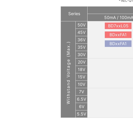
*"AEC-Q10
Series
50mA / 100m
50V
BD7xxL05
45V
BDxxFA1
36V
Withstand Voltage (Max.)
BDxxFA1
35V
30V
20V
18V
15V
10V
7V
6.5V
6V
5.5V