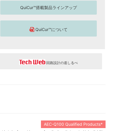
QuiCur™搭載製品ラインアップ
QuiCur™について
回路設計の道しるべ
AEC-Q100 Qualified Products*