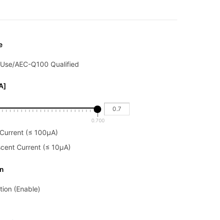
e
 Use/AEC-Q100 Qualified
A]
0.700
Current (≤ 100μA)
scent Current (≤ 10μA)
on
ion (Enable)
down