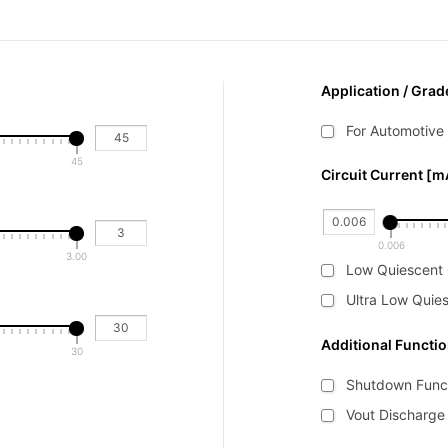
Application / Grad
For Automotive
45
Circuit Current [m
0.006
3.00
Low Quiescent 
Ultra Low Quie
Additional Functi
30
Shutdown Funct
Vout Discharge
Thermal Shut-