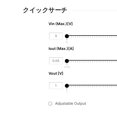
クイックサーチ
Vin (Max.)[V]
5
Iout (Max.)[A] 
0.05
Vout [V]
1
Adjustable Output