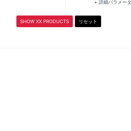
+ 詳細パラメー
Over Current Pr
Over Voltage Pr
SHOW XX PRODUCTS
リセット
Under Voltage 
Soft Start