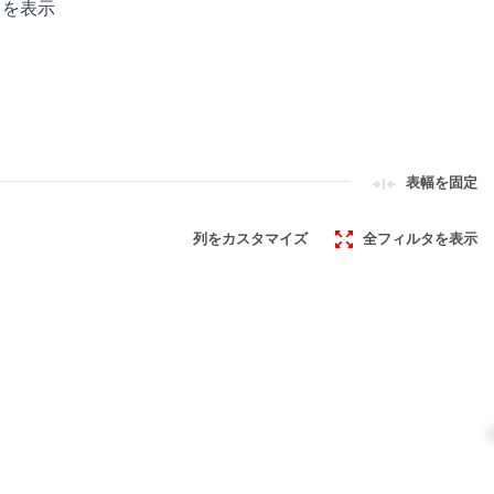
タを表示
otection
otection
Lock Out
表幅を固定
列をカスタマイズ
全フィルタを表示