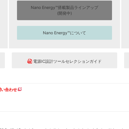
Nano Energy™搭載製品ラインアップ
(開発中)
Nano Energy™について
電源IC設計ツールセレクションガイド
問い合わせ